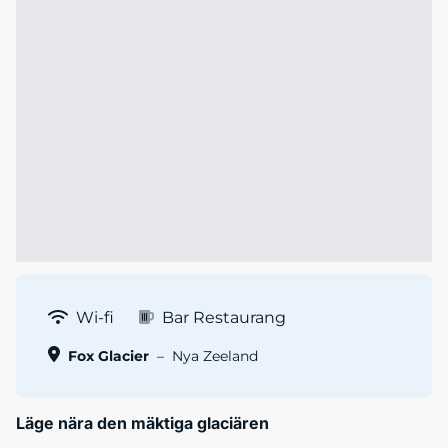
Wi-fi
Bar Restaurang
Fox Glacier
–
Nya Zeeland
Läge nära den mäktiga glaciären