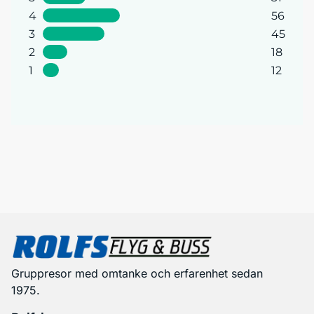
4
56
3
45
2
18
1
12
Gruppresor med omtanke och erfarenhet sedan
1975.