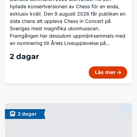
hyllade konsertversionen av Chess för en enda,
exklusiv kväll. Den 9 augusti 2026 får publiken en
sista chans att uppleva Chess in Concert på
Sveriges mest magnifika utomhusscen.
Framgången har dessutom uppmärksammats med
en nominering till Årets Liveupplevelse på
Dalecarlia Music Awards 2026. Konserten blir den
2 dagar
enda uppsättningen av Chess in Concert i Sverige
under året.
Läs mer
2 dagar