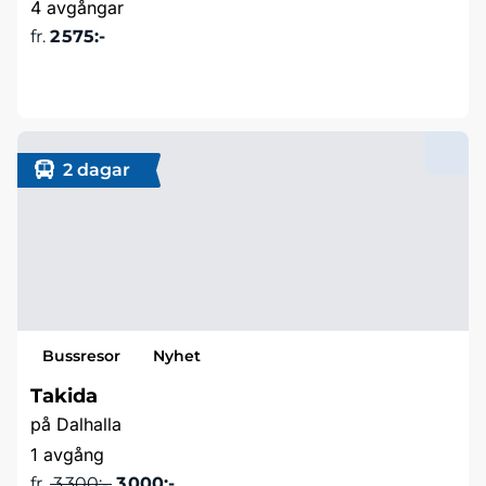
4 avgångar
fr.
2 575:-
Läs mer & boka
2 dagar
Bussresor
Nyhet
Takida
på Dalhalla
1 avgång
fr.
3 300:-
3 000:-