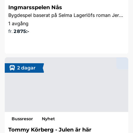
Ingmarsspelen Nås
Bygdespel baserat på Selma Lagerlöfs roman Jerusalem
1 avgång
fr.
2 875:-
Läs mer & boka
2 dagar
Bussresor
Nyhet
Tommy Körberg - Julen är här