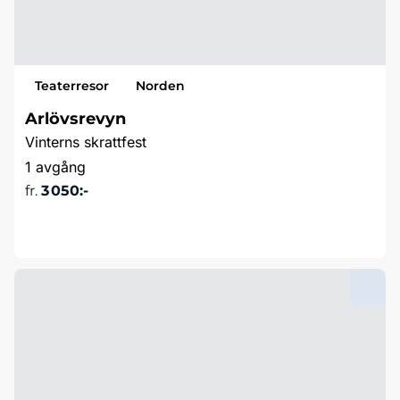
Teaterresor
Norden
Arlövsrevyn
Vinterns skrattfest
1 avgång
fr.
3 050:-
Läs mer & boka