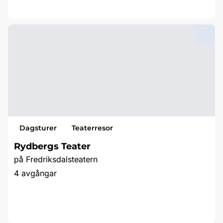
Läs mer & boka
Dagsturer
Teaterresor
Rydbergs Teater
på Fredriksdalsteatern
4 avgångar
Läs mer & boka