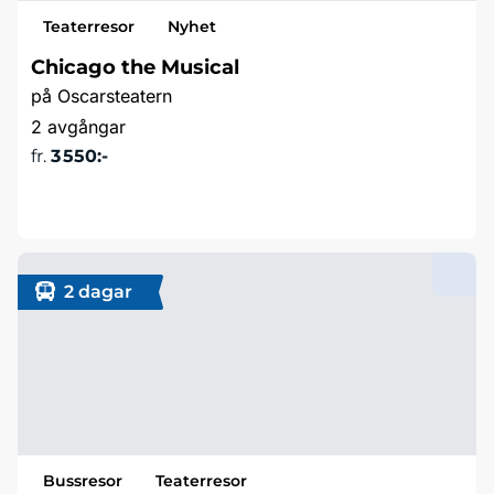
Teaterresor
Nyhet
Chicago the Musical
på Oscarsteatern
2 avgångar
fr.
3 550:-
Läs mer & boka
2 dagar
Bussresor
Teaterresor