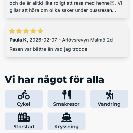
och de är alltid lika roligt att resa med henne😊. Vi
gillar att höra om olika saker under bussresan
gång. Bussresan blir så mycke roligare då. Vill
även tacka Ewa för kompensationen som hon
ordnade till när vi fick dra våra väskor längre än
de var tänkt 👍👏 Peter vår busschaufför kör lugnt
Paula K
,
2026-02-07 - Arlövsrevyn Malmö 2d
och säkert. Han är dessutom rolig 😉. Vi gillar oxå
Resan var bättre än vad jag trodde
Hallgrensbussarna 👍
Vi har något för alla
Cykel
Smakresor
Vandring
Storstad
Kryssning