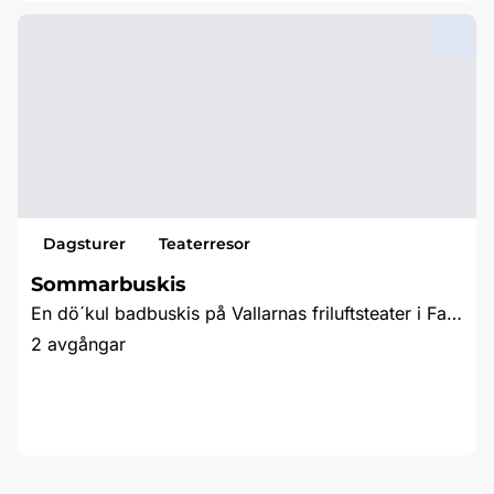
Dagsturer
Teaterresor
Sommarbuskis
En dö´kul badbuskis på Vallarnas friluftsteater i Falkenberg
2 avgångar
Läs mer & boka