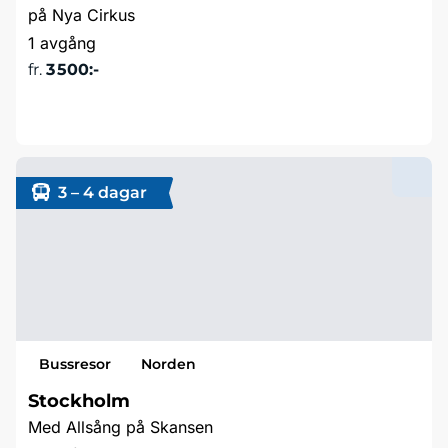
på Nya Cirkus
1 avgång
fr.
3 500:-
Läs mer & boka
3 – 4 dagar
Bussresor
Norden
Stockholm
Med Allsång på Skansen