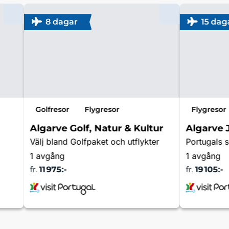
8 dagar
15 dag
Golfresor
Flygresor
Flygresor
Algarve Golf, Natur & Kultur
Algarve 
Välj bland Golfpaket och utflykter
Portugals 
1 avgång
1 avgång
fr.
11 975:-
fr.
19 105:-
r
Läs mer