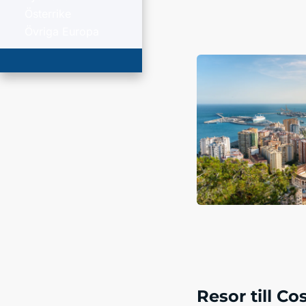
Österrike
Övriga Europa
Resor till Co