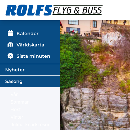
Kalender
Världskarta
Sista minuten
Nyheter
Säsong
Vår
Sommar
Höst
Vinter
Julmarknadsresor