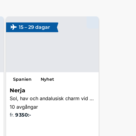
15 – 29 dagar
Spanien
Nyhet
Nerja
Sol, hav och andalusisk charm vid Medelhavets pärla
10 avgångar
fr.
9 350:-
Läs mer & boka