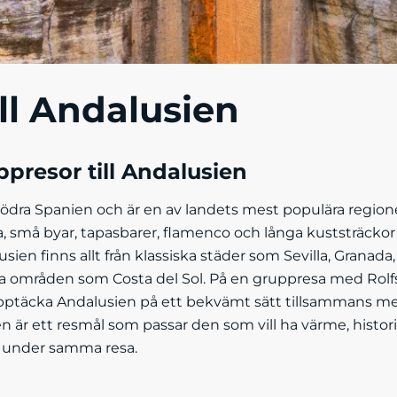
ill Andalusien
presor till Andalusien
södra Spanien och är en av landets mest populära regione
a, små byar, tapasbarer, flamenco och långa kuststräckor
sien finns allt från klassiska städer som Sevilla, Granada
liga områden som Costa del Sol. På en gruppresa med Rolf
pptäcka Andalusien på ett bekvämt sätt tillsammans m
n är ett resmål som passar den som vill ha värme, histor
 under samma resa.