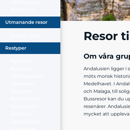
Julaftonsresor
Nyårsresor
Utmanande resor
Resor t
Explore More
Restyper
Om våra grup
Flygresor
Bussresor
Andalusien ligger i 
Vandringsresor
möts morisk histori
Cykelresor
Medelhavet. I Andalu
Dagsturer
och Malaga, till so
Äventyrsresor
Bussresor kan du u
Familjeresor
resenärer. Andalusie
Golfresor
mycket att uppleva
Campingresor
Kryssningar