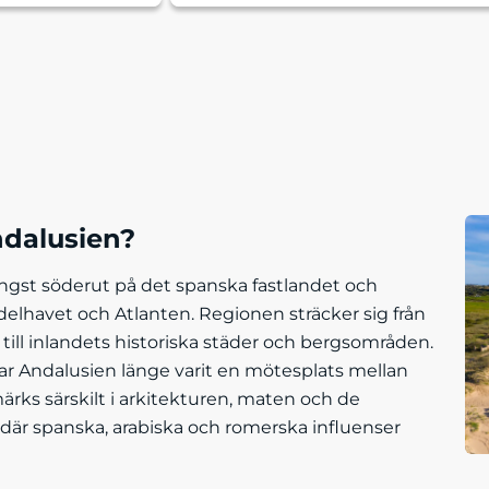
ndalusien?
ängst söderut på det spanska fastlandet och
delhavet och Atlanten. Regionen sträcker sig från
r till inlandets historiska städer och bergsområden.
har Andalusien länge varit en mötesplats mellan
märks särskilt i arkitekturen, maten och de
 där spanska, arabiska och romerska influenser