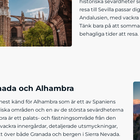
historiska sevärdheter s
resa till Sevilla passar 
Andalusien, med vackra 
Tänk bara på att sommare
behagliga tider att resa.
anada och Alhambra
est känd för Alhambra som är ett av Spaniens
iska områden och en av de största sevärdheterna
bra är ett palats- och fästningsområde från den
vackra innergårdar, detaljerade utsmyckningar,
kt över både Granada och bergen i Sierra Nevada.