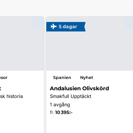
5 dagar
esor
Spanien
Nyhet
t
Andalusien Olivskörd
k historia
Smakfull Upptäckt
1 avgång
fr.
10 395:-
s mer & boka
Läs mer & boka