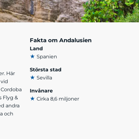
Fakta om Andalusien
Land
★
Spanien
Största stad
r. Här
★
Sevilla
 vid
, Cordoba
Invånare
s Flyg &
★
Cirka 8,6 miljoner
ed andra
ia och