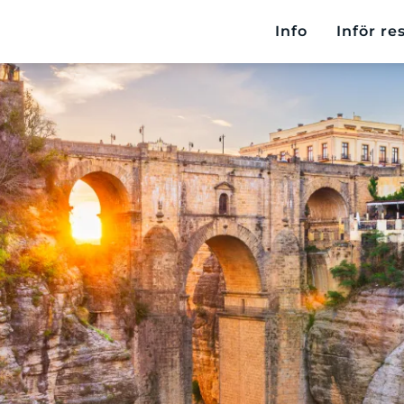
Info
Inför re