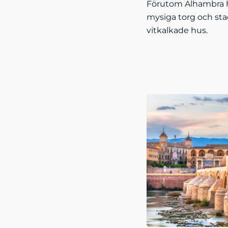
Förutom Alhambra h
mysiga torg och st
vitkalkade hus.