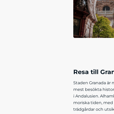
Resa till Gr
Staden Granada är m
mest besökta histor
i Andalusien. Alham
moriska tiden, med 
trädgårdar och utsi