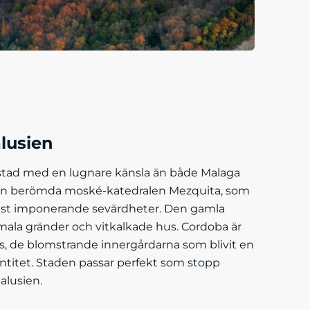
lusien
 stad med en lugnare känsla än både Malaga
 den berömda moské-katedralen Mezquita, som
est imponerande sevärdheter. Den gamla
mala gränder och vitkalkade hus. Cordoba är
os, de blomstrande innergårdarna som blivit en
entitet. Staden passar perfekt som stopp
alusien.