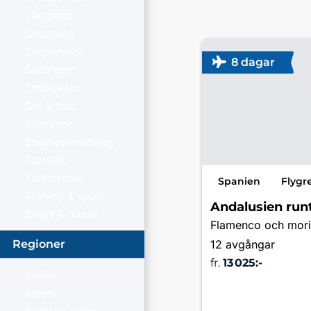
Långresor
Shopping
Singelresor
8 dagar
Skidresor
Smakresor
Sol & bad
Sparesor
Sportevenemang
Storstad
Teaterresor
Spanien
Flygr
Träning & sport
Andalusien run
Event & musik
Flamenco och moris
12 avgångar
Regioner
fr.
13 025:-
Afrika
Lä
Asien