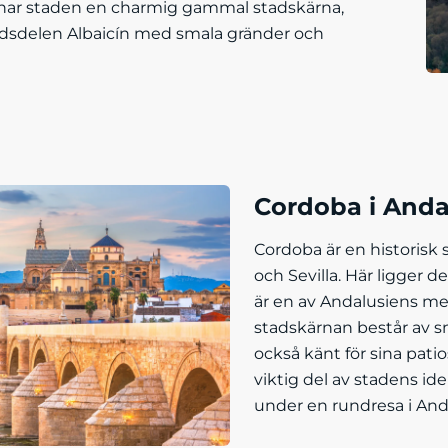
ar staden en charmig gammal stadskärna,
adsdelen Albaicín med smala gränder och
Cordoba i Anda
Cordoba är en historisk
och Sevilla. Här ligger
är en av Andalusiens m
stadskärnan består av s
också känt för sina pati
viktig del av stadens id
under en rundresa i And