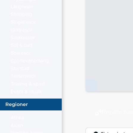
Långresor
Shopping
Singelresor
Skidresor
Smakresor
Sol & bad
Sparesor
Sportevenemang
Storstad
Teaterresor
Träning & sport
Event & musik
Regioner
Flyg eller bus
Afrika
Asien