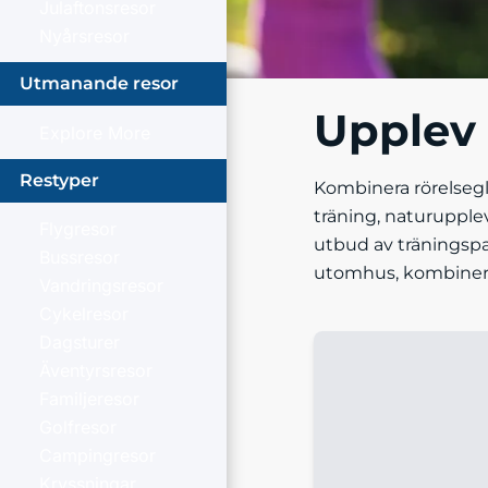
Julaftonsresor
Nyårsresor
Utmanande resor
Upplev
Explore More
Restyper
Kombinera rörelseglä
träning, naturupple
Flygresor
utbud av träningspa
Bussresor
utomhus, kombinerat
Vandringsresor
Cykelresor
Dagsturer
Äventyrsresor
Familjeresor
Golfresor
Campingresor
Kryssningar