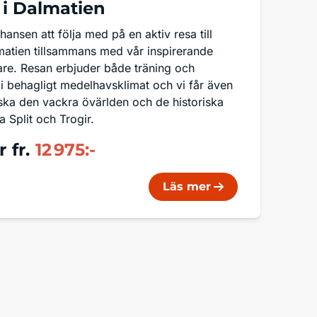
 i Dalmatien
ansen att följa med på en aktiv resa till
atien tillsammans med vår inspirerande
are. Resan erbjuder både träning och
i behagligt medelhavsklimat och vi får även
orska den vackra övärlden och de historiska
a Split och Trogir.
r
fr.
12 975:-
Läs mer