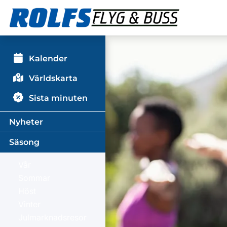
Kalender
Världskarta
Sista minuten
Nyheter
Säsong
Vår
Sommar
Höst
Vinter
Julmarknadsresor