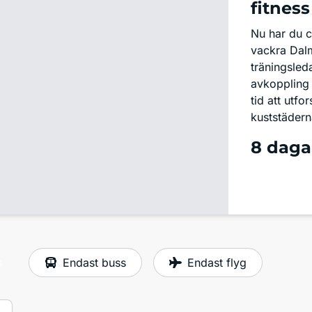
fitness
Nu har du ch
vackra Dalm
träningsled
avkoppling 
tid att utf
kuststädern
8 daga
s
Endast buss
Endast flyg