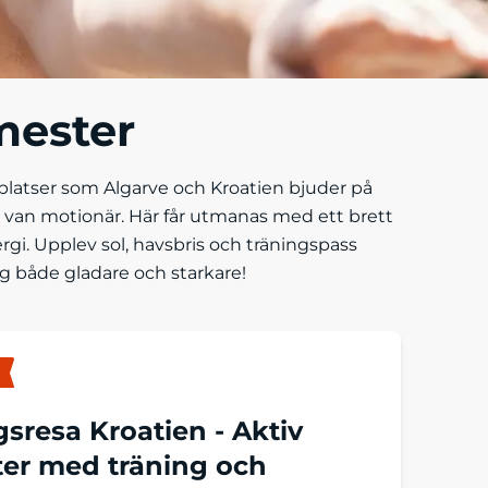
mester
a platser som Algarve och Kroatien bjuder på
 van motionär. Här får utmanas med ett brett
i. Upplev sol, havsbris och träningspass
g både gladare och starkare!
gsresa Kroatien -
Aktiv
er med träning och