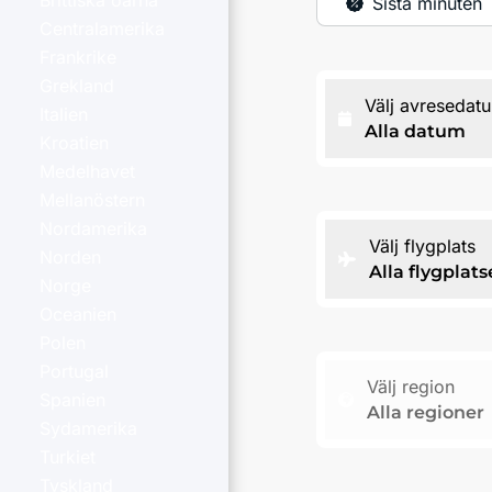
Brittiska öarna
Sista minuten
Centralamerika
Frankrike
Grekland
Välj avresedat
Italien
Alla datum
Kroatien
Medelhavet
Mellanöstern
Nordamerika
Välj flygplats
Norden
Alla flygplats
Norge
Oceanien
Polen
Portugal
Välj region
Spanien
Alla regioner
Sydamerika
Turkiet
Tyskland