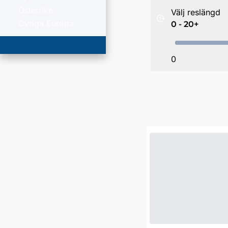
Österrike
Välj reslängd
Övriga Europa
0 - 20+
0