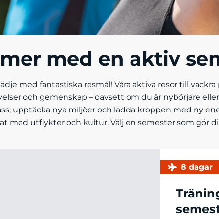
 mer med en aktiv se
dje med fantastiska resmål! Våra aktiva resor till vackr
velser och gemenskap – oavsett om du är nybörjare eller
ss, upptäcka nya miljöer och ladda kroppen med ny energ
 med utflykter och kultur. Välj en semester som gör di
8 dagar
Tränin
semest