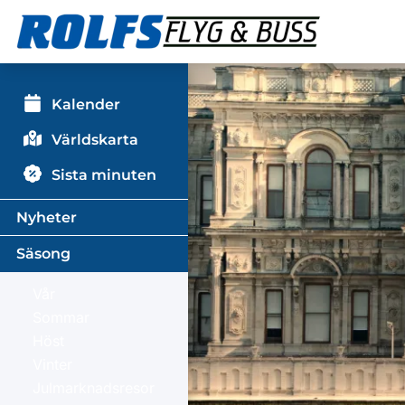
Kalender
Världskarta
Sista minuten
Nyheter
Säsong
Vår
Sommar
Höst
Vinter
Julmarknadsresor