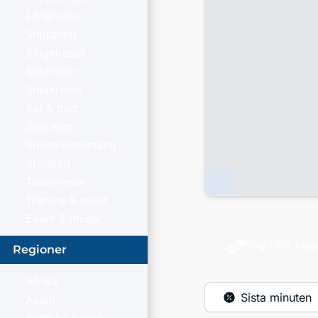
Långresor
Shopping
Singelresor
Skidresor
Smakresor
Sol & bad
Sparesor
Sportevenemang
Storstad
Teaterresor
Träning & sport
Event & musik
Flyg eller bus
Regioner
Afrika
Sista minuten
Asien