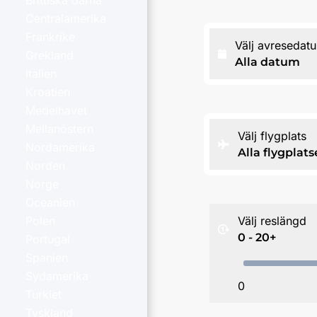
Brittiska öarna
Centralamerika
Frankrike
Välj avresedat
Grekland
Alla datum
Italien
Kroatien
Medelhavet
Mellanöstern
Välj flygplats
Nordamerika
Alla flygplats
Norden
Norge
Oceanien
Välj reslängd
Polen
0 - 20+
Portugal
Spanien
Sydamerika
0
Turkiet
Tyskland