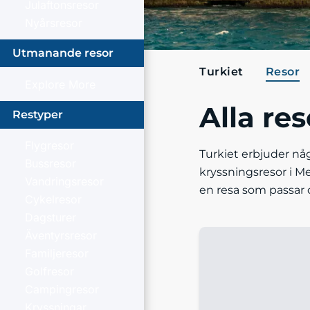
Julaftonsresor
Nyårsresor
Utmanande resor
Turkiet
Resor
Explore More
Alla res
Restyper
Flygresor
Turkiet erbjuder någ
Bussresor
kryssningsresor i Me
Vandringsresor
en resa som passar 
Cykelresor
Dagsturer
Äventyrsresor
Familjeresor
Golfresor
Campingresor
Kryssningar