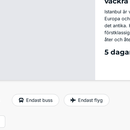
vackra
Istanbul är
Europa och 
det antika.
förstklassi
åter och åte
5 daga
s
Endast buss
Endast flyg