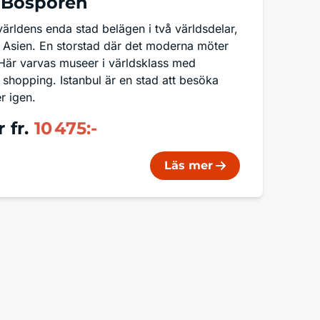
 Bosporen
 världens enda stad belägen i två världsdelar,
Asien. En storstad där det moderna möter
 Här varvas museer i världsklass med
g shopping. Istanbul är en stad att besöka
r igen.
r
fr.
10 475:-
Läs mer