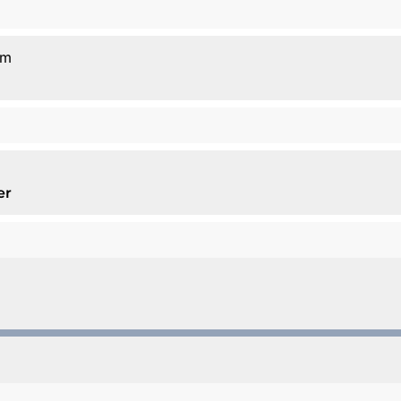
um
er