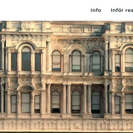
Info
Inför re