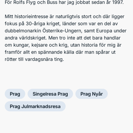
För Rolfs Flyg och Buss har jag jobbat sedan år 1997.
Mitt historieintresse är naturligtvis stort och där ligger
fokus på 30-åriga kriget, länder som var en del av
dubbelmonarkin Österrike-Ungern, samt Europa under
andra världskriget. Men tro inte att det bara handlar
om kungar, kejsare och krig, utan historia för mig är
framför allt en spännande källa där man spårar ut
rötter till vardagsnära ting.
Prag
Singelresa Prag
Prag Nyår
Kolla på
Prag Julmarknadsresa
min
föreläsning
om Prag!