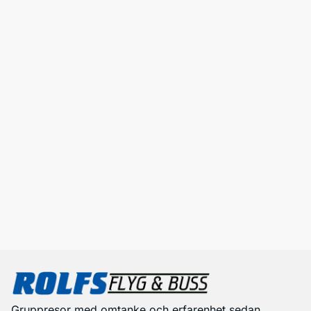
Gruppresor med omtanke och erfarenhet sedan