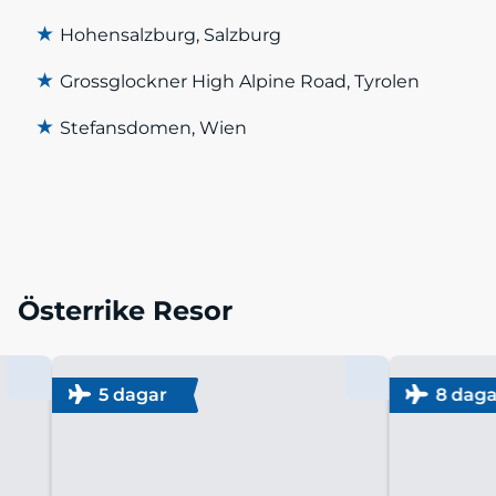
★
Hohensalzburg, Salzburg
★
Grossglockner High Alpine Road, Tyrolen
★
Stefansdomen, Wien
Österrike Resor
5 dagar
8 daga