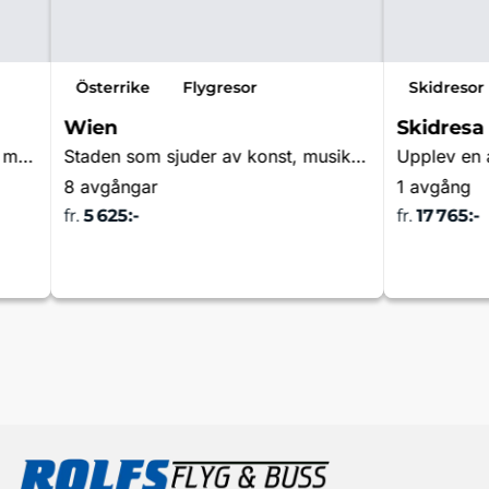
Österrike
Flygresor
Skidresor
Wien
Skidresa
Här ljuder wienervalsens vänliga melodi
Staden som sjuder av konst, musik och romantik
8 avgångar
1 avgång
fr.
5 625:-
fr.
17 765:-
a
Läs mer & boka