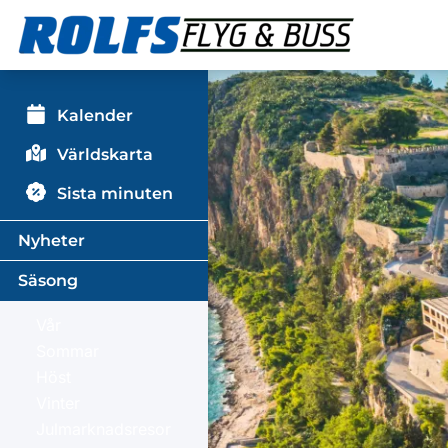
Kalender
Världskarta
Sista minuten
Nyheter
Säsong
Vår
Sommar
Höst
Vinter
Julmarknadsresor