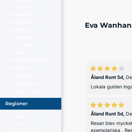
Långresor
Shopping
Singelresor
Eva Wanhan
Skidresor
Smakresor
Sol & bad
Sparesor
Sportevenemang
Storstad
Teaterresor
Åland Runt 5d
,
De
Träning & sport
Lokala guiden Inga
Event & musik
Regioner
Åland Runt 5d
,
De
Afrika
Resan blev mycket 
Asien
exemplariska . Re