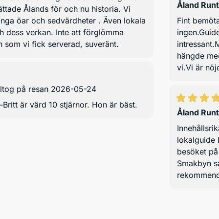
Åland Runt
ättade Ålands för och nu historia. Vi
många öar och sedvärdheter . Även lokala
Fint bemöt
 dess verkan. Inte att förglömma
ingen.Guide
som vi fick serverad, suveränt.
intressant.
hängde med
vi.Vi är nöj
ltog på resan 2026-05-24
Britt är värd 10 stjärnor. Hon är bäst.
Åland Runt
Innehållsri
lokalguide 
besöket på
Smakbyn sam
rekommend