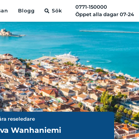
0771-150000
san
Blogg
Sök
Öppet alla dagar 07-24
åra reseledare
va Wanhaniemi