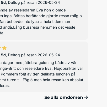
 5d
,
Deltog på resan 2026-05-24
ande av reseledaren Eva hon glömde
n Inga-Brittas berättande gjorde resan rolig o
Man behövde inte lyssna hela tiden man
 ändå.Lång bussresa hem,men det visste
da
 5d
,
Deltog på resan 2026-05-24
ka dagar med jättebra guidning både av vår
Inga-Britt och reseledare Eva. Höjdpunkter var
 Pommern följt av den delikata lunchen på
t turen till Föglö men hela resan kan absolut
eras.
Se alla omdömen