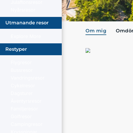
Julaftonsresor
Nyårsresor
Utmanande resor
Om mig
Omdö
Explore More
Restyper
Flygresor
Bussresor
Vandringsresor
Cykelresor
Dagsturer
Äventyrsresor
Familjeresor
Golfresor
Campingresor
Kryssningar