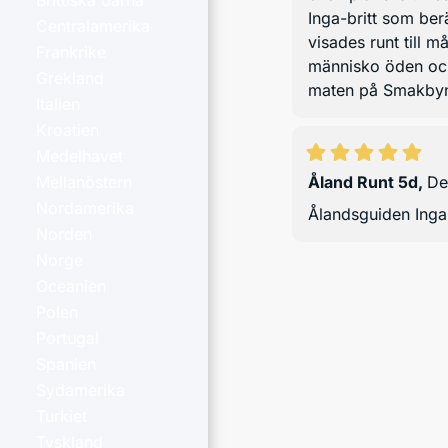
Brittiska öarna
Inga-britt som ber
Centralamerika
visades runt till 
Frankrike
människo öden och
Grekland
maten på Smakbyn 
Italien
Kroatien
Medelhavet
Åland Runt 5d
,
De
Mellanöstern
Nordamerika
Ålandsguiden Inga-
Norden
Norge
Oceanien
Polen
Portugal
Spanien
Sydamerika
Turkiet
Tyskland