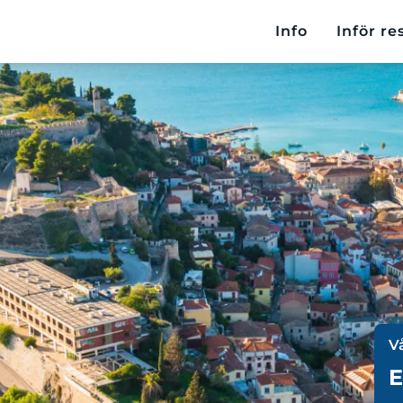
Info
Inför re
V
E