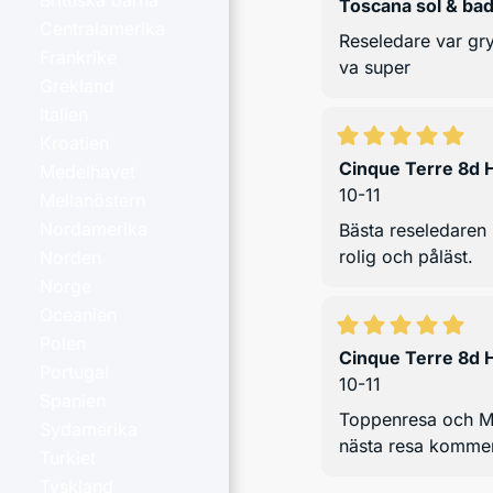
Brittiska öarna
Toscana sol & ba
Centralamerika
Reseledare var gr
Frankrike
va super
Grekland
Italien
Kroatien
Cinque Terre 8d H
Medelhavet
10-11
Mellanöstern
Nordamerika
Bästa reseledaren
rolig och påläst.
Norden
Norge
Oceanien
Polen
Cinque Terre 8d H
Portugal
10-11
Spanien
Toppenresa och Mon
Sydamerika
nästa resa kommer 
Turkiet
Tyskland