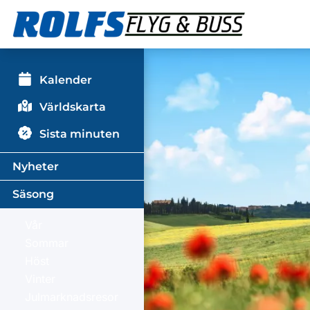
Kalender
Världskarta
Sista minuten
Nyheter
Säsong
Vår
Sommar
Höst
Vinter
Julmarknadsresor