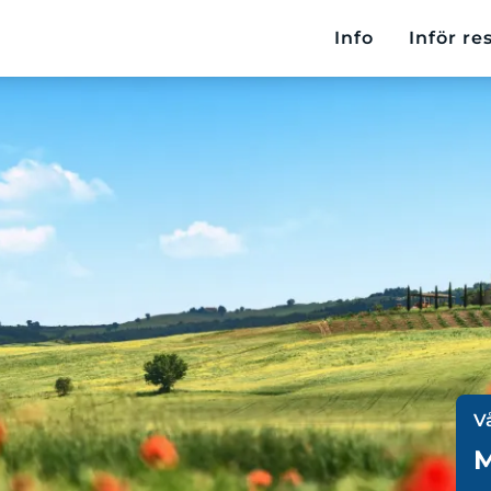
Info
Inför re
V
M