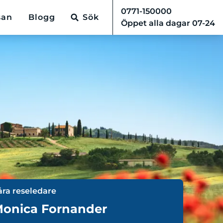
0771-150000
san
Blogg
Sök
Öppet alla dagar 07-24
åra reseledare
onica Fornander