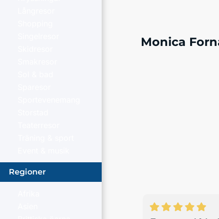
Långresor
Shopping
Singelresor
Monica Forn
Skidresor
Smakresor
Sol & bad
Sparesor
Sportevenemang
Storstad
Teaterresor
Träning & sport
Event & musik
Regioner
Afrika
Asien