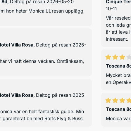
d 8d
,
Deltog på resan 2026-05-20
Cinque Ter
10-11
ym hon heter Monica 👍🏻resan upplägg
Vår reseled
och leda g
är att leva 
intressant.
otel Villa Rosa
,
Deltog på resan 2025-
 har vi haft denna veckan. Omtänksam,
Toscana 8
Mycket bra 
en Operakvä
otel Villa Rosa
,
Deltog på resan 2025-
Toscana 8
ica var en helt fantastisk guide. Min
garanterat bli med Rolfs Flyg & Buss.
Monica var 