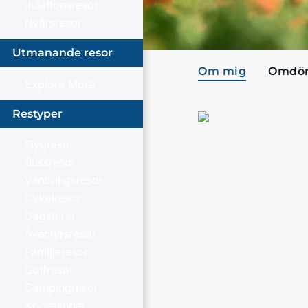
Julaftonsresor
Nyårsresor
Utmanande resor
Om mig
Omdö
Explore More
Restyper
Flygresor
Bussresor
Vandringsresor
Cykelresor
Dagsturer
Äventyrsresor
Familjeresor
Golfresor
Campingresor
Kryssningar