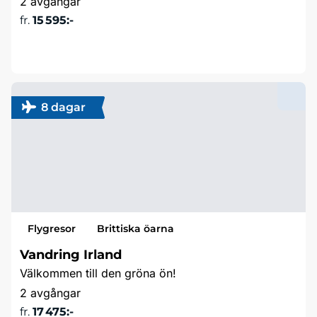
2 avgångar
fr.
15 595:-
Läs mer & boka
8 dagar
Flygresor
Brittiska öarna
Vandring Irland
Välkommen till den gröna ön!
2 avgångar
fr.
17 475:-