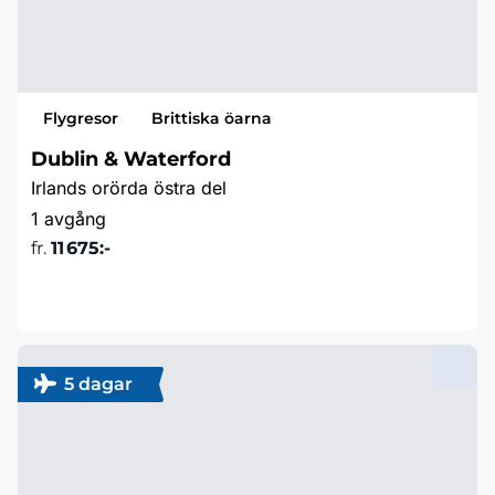
Flygresor
Brittiska öarna
Dublin & Waterford
Irlands orörda östra del
1 avgång
fr.
11 675:-
Läs mer & boka
5 dagar