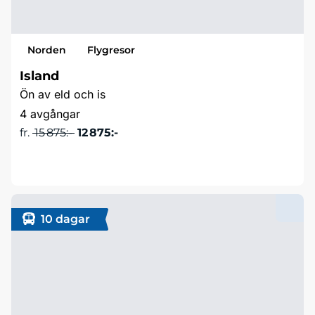
Norden
Flygresor
Island
Ön av eld och is
4 avgångar
fr.
15 875:-
12 875:-
Läs mer & boka
10 dagar