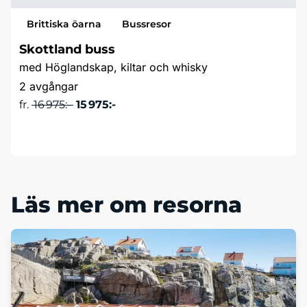
Brittiska öarna
Bussresor
Skottland buss
med Höglandskap, kiltar och whisky
2 avgångar
fr.
16 975:-
15 975:-
Läs mer & boka
Läs mer om resorna