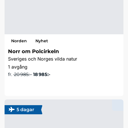
Norden
Nyhet
Norr om Polcirkeln
Sveriges och Norges vilda natur
1 avgång
fr.
20 985:-
18 985:-
Läs mer & boka
5 dagar