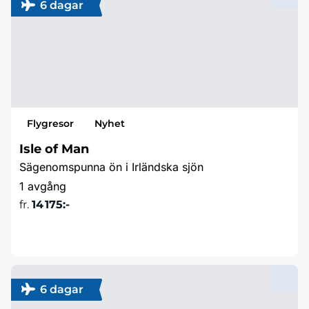
6 dagar
Flygresor
Nyhet
Isle of Man
Sägenomspunna ön i Irländska sjön
1 avgång
fr.
14 175:-
Läs mer & boka
6 dagar