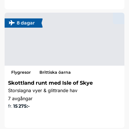
8 dagar
Flygresor
Brittiska öarna
Skottland runt med Isle of Skye
Storslagna vyer & glittrande hav
7 avgångar
fr.
15 275:-
Läs mer & boka