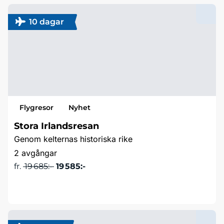
10 dagar
Flygresor
Nyhet
Stora Irlandsresan
Genom kelternas historiska rike
2 avgångar
fr.
19 685:-
19 585:-
Läs mer & boka