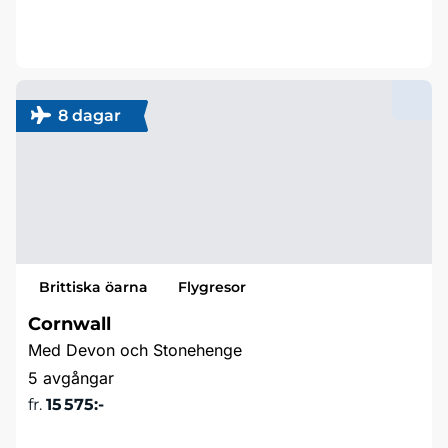
Läs mer & boka
8 dagar
Brittiska öarna
Flygresor
Cornwall
Med Devon och Stonehenge
5 avgångar
fr.
15 575:-
Läs mer & boka