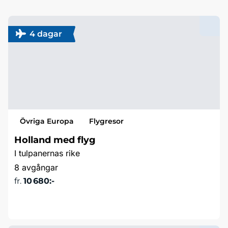
4 dagar
Övriga Europa
Flygresor
Holland med flyg
I tulpanernas rike
8 avgångar
fr.
10 680:-
Läs mer & boka