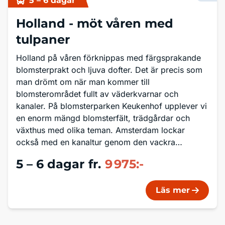
5 – 6 dagar
Holland -
möt våren med
tulpaner
Holland på våren förknippas med färgsprakande
blomsterprakt och ljuva dofter. Det är precis som
man drömt om när man kommer till
blomsterområdet fullt av väderkvarnar och
kanaler. På blomsterparken Keukenhof upplever vi
en enorm mängd blomsterfält, trädgårdar och
växthus med olika teman. Amsterdam lockar
också med en kanaltur genom den vackra
innerstaden med tidstypiska byggnader från 1600-
5 – 6 dagar
fr.
9 975:-
talet och utsmyckade husbåtar av alla de slag
kantar vår färd. Låt drömmen bli sann och följ
med på denna trevliga bussresa till Holland, där
Läs mer
alla utflykter ingår.