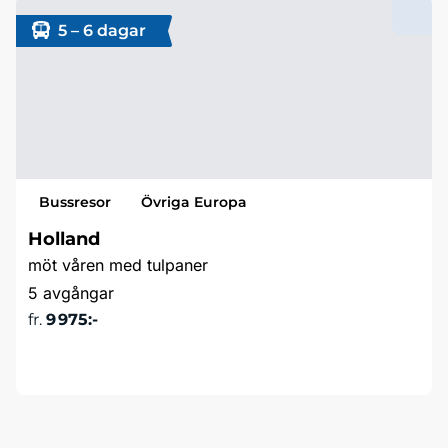
5 – 6 dagar
Bussresor
Övriga Europa
Holland
möt våren med tulpaner
5 avgångar
fr.
9 975:-
Läs mer & boka