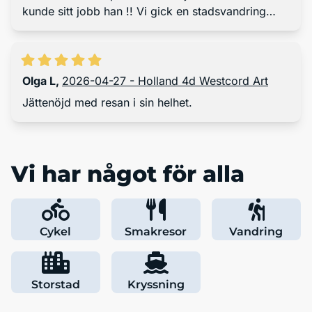
kunde sitt jobb han !! Vi gick en stadsvandring
med tema Anne Frank o den guiden var så
engagerad och rolig o glad!!! Vi hade kunnat gå
en timme till!! Kommer inte ihåg vad han hette ,
men hans mamma var från caribien och pappan
Olga L
,
2026-04-27 - Holland 4d Westcord Art
tysk och själv hade han rastaflätor och var
Jättenöjd med resan i sin helhet.
arkiolog. Rekommenderas!!
Vi har något för alla
Cykel
Smakresor
Vandring
Storstad
Kryssning