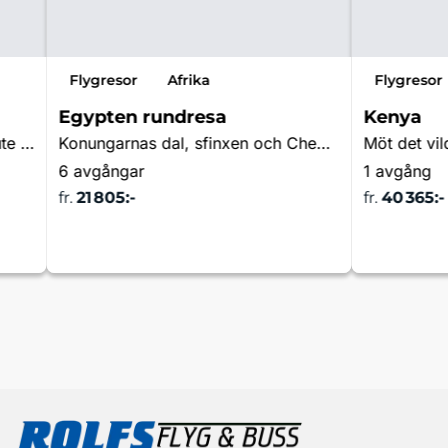
Flygresor
Afrika
Flygresor
Egypten rundresa
Kenya
Kruger nationalpark, Garden Route och Kapstaden
Konungarnas dal, sfinxen och Cheops-pyramiden i Giza
6 avgångar
1 avgång
fr.
21 805:-
fr.
40 365:-
a
Läs mer & boka