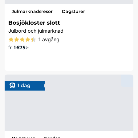
Julmarknadsresor
Dagsturer
Bosjökloster slott
Julbord och julmarknad
1 avgång
fr.
1 675:-
Läs mer & boka
1 dag