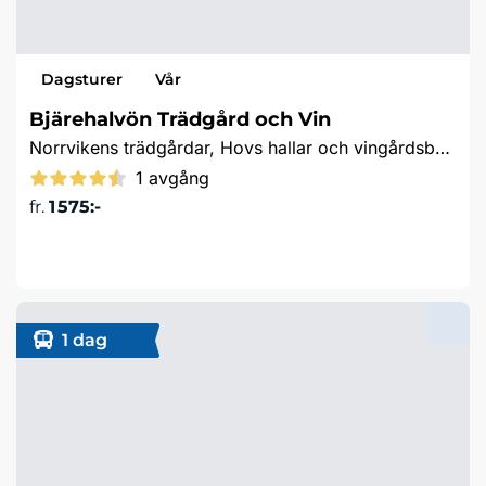
Dagsturer
Vår
Bjärehalvön Trädgård och Vin
Norrvikens trädgårdar, Hovs hallar och vingårdsbesök
1 avgång
fr.
1 575:-
Läs mer & boka
1 dag