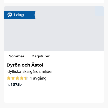
1 dag
Sommar
Dagsturer
Dyrön och Åstol
Idylliska skärgårdsmiljöer
1 avgång
fr.
1 375:-
Läs mer & boka