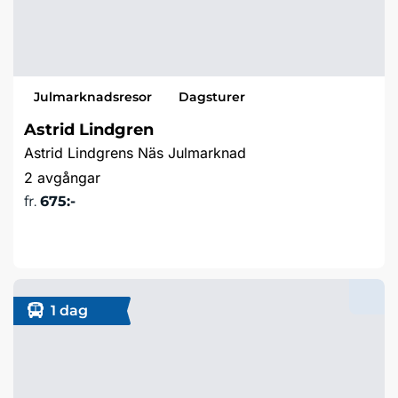
Julmarknadsresor
Dagsturer
Astrid Lindgren
Astrid Lindgrens Näs Julmarknad
2 avgångar
fr.
675:-
Läs mer & boka
1 dag