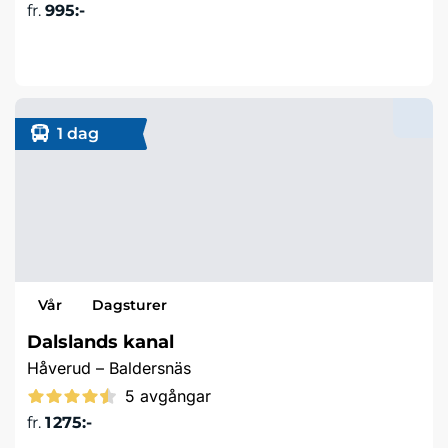
fr.
995:-
Läs mer & boka
1 dag
Vår
Dagsturer
Dalslands kanal
Håverud – Baldersnäs
5 avgångar
fr.
1 275:-