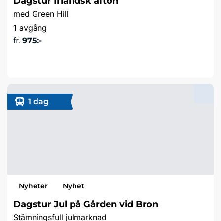
Dagstur Irländsk afton
med Green Hill
1 avgång
fr.
975:-
Läs mer & boka
1 dag
Nyheter
Nyhet
Dagstur Jul på Gården vid Bron
Stämningsfull julmarknad