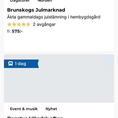
Dagsturer
Norden
Brunskogs Julmarknad
Äkta gammaldags julstämning i hembygdsgård
2 avgångar
fr.
575:-
Läs mer & boka
1 dag
Event & musik
Nyhet