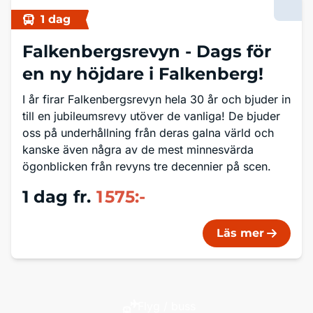
1 dag
Falkenbergsrevyn -
Dags för
en ny höjdare i Falkenberg!
I år firar Falkenbergsrevyn hela 30 år och bjuder in
till en jubileumsrevy utöver de vanliga! De bjuder
oss på underhållning från deras galna värld och
kanske även några av de mest minnesvärda
ögonblicken från revyns tre decennier på scen.
1 dag
fr.
1 575:-
Läs mer
Flyg / buss