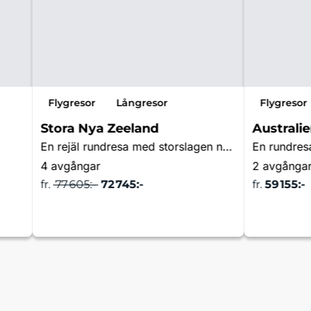
Flygresor
Långresor
Flygresor
Stora Nya Zeeland
Australi
En rejäl rundresa med storslagen natur i det sagolika landet
4 avgångar
2 avgånga
fr.
77 605:-
72 745:-
fr.
59 155:-
a
Läs mer & boka