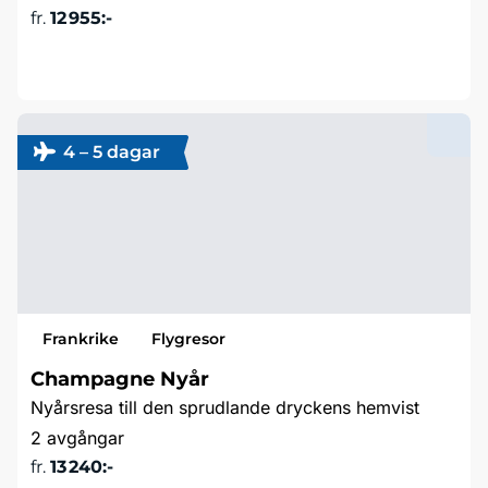
fr.
12 955:-
Läs mer & boka
4 – 5 dagar
Frankrike
Flygresor
Champagne Nyår
Nyårsresa till den sprudlande dryckens hemvist
2 avgångar
fr.
13 240:-