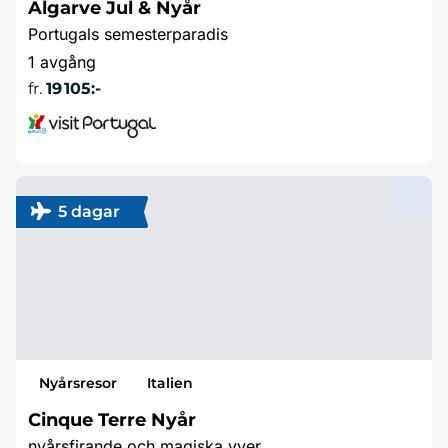
Algarve Jul & Nyår
Portugals semesterparadis
1 avgång
fr.
19 105:-
Läs mer
5 dagar
Nyårsresor
Italien
Cinque Terre Nyår
nyårsfirande och magiska vyer