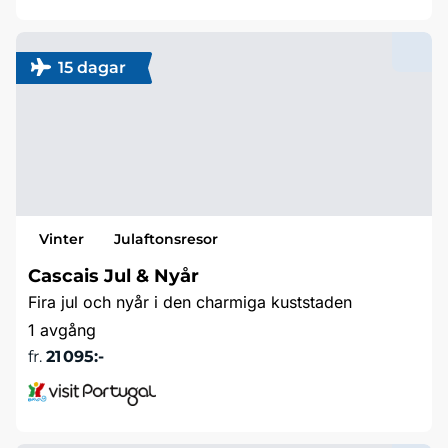
15 dagar
Vinter
Julaftonsresor
Cascais Jul & Nyår
Fira jul och nyår i den charmiga kuststaden
1 avgång
fr.
21 095:-
Läs mer