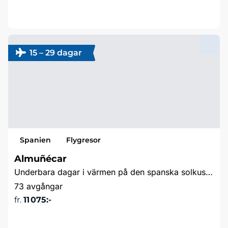
Läs mer & boka
15 – 29 dagar
Spanien
Flygresor
Almuñécar
Underbara dagar i värmen på den spanska solkusten
73 avgångar
fr.
11 075:-
Läs mer & boka