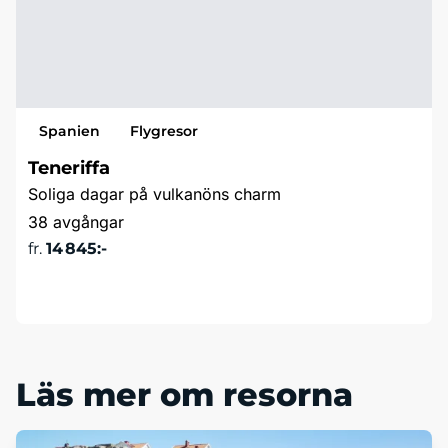
Spanien
Flygresor
Teneriffa
Soliga dagar på vulkanöns charm
38 avgångar
fr.
14 845:-
Läs mer & boka
Läs mer om resorna