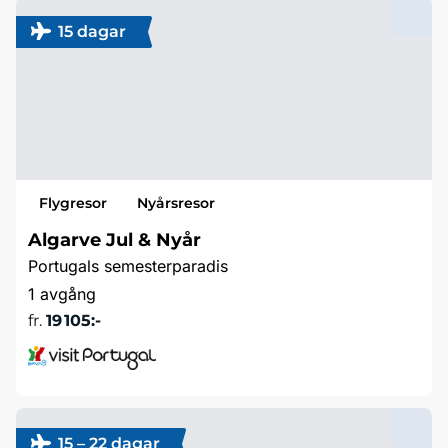
15 dagar
Flygresor
Nyårsresor
Algarve Jul & Nyår
Portugals semesterparadis
1 avgång
fr.
19 105:-
Läs mer
15 – 22 dagar