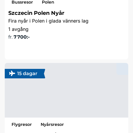
Bussresor
Polen
Szczecin Polen Nyår
Fira nyår i Polen i glada vänners lag
1 avgång
fr.
7 700:-
Läs mer & boka
15 dagar
Flygresor
Nyårsresor