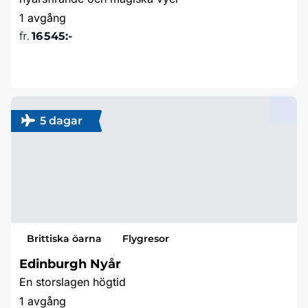
1 avgång
fr.
16 545:-
Läs mer & boka
5 dagar
Brittiska öarna
Flygresor
Edinburgh Nyår
En storslagen högtid
1 avgång