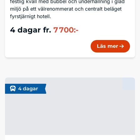
festlig kväll med bubbel och underhållning i glad
miljö på ett välrenommerat och centralt beläget
fyrstjärnigt hotell.
4 dagar
fr.
7 700:-
Läs mer
4 dagar