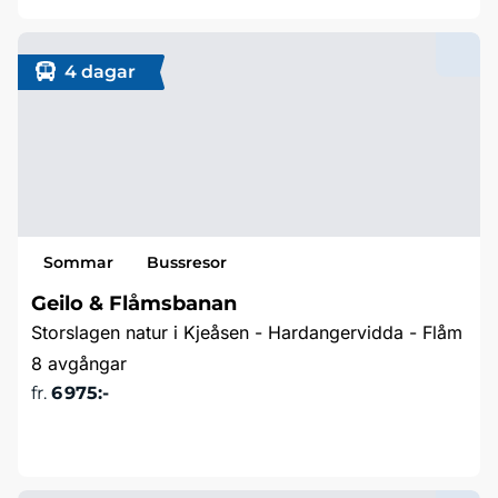
4 dagar
Sommar
Bussresor
Geilo & Flåmsbanan
Storslagen natur i Kjeåsen - Hardangervidda - Flåm
8 avgångar
fr.
6 975:-
Läs mer & boka