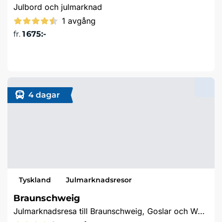
Julbord och julmarknad
1 avgång
fr.
1 675:-
Läs mer & boka
4 dagar
Tyskland
Julmarknadsresor
Braunschweig
Julmarknadsresa till Braunschweig, Goslar och Wernigerode