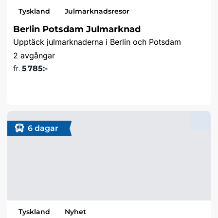
Tyskland
Julmarknadsresor
Berlin Potsdam Julmarknad
Upptäck julmarknaderna i Berlin och Potsdam
2 avgångar
fr.
5 785:-
Läs mer & boka
6 dagar
Tyskland
Nyhet