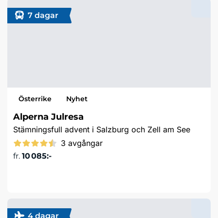
7 dagar
Österrike
Nyhet
Alperna Julresa
Stämningsfull advent i Salzburg och Zell am See
3 avgångar
fr.
10 085:-
Läs mer & boka
4 dagar