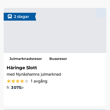
2 dagar
Julmarknadsresor
Bussresor
Häringe Slott
med Nynäshamns julmarknad
1 avgång
fr.
3 075:-
Läs mer & boka