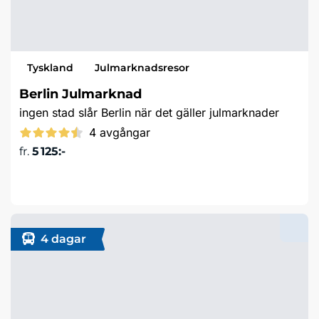
Tyskland
Julmarknadsresor
Berlin Julmarknad
ingen stad slår Berlin när det gäller julmarknader
4 avgångar
fr.
5 125:-
Läs mer & boka
4 dagar