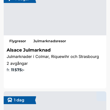
Flygresor
Julmarknadsresor
Alsace Julmarknad
Julmarknader i Colmar, Riquewihr och Strasbourg
2 avgångar
fr.
11 575:-
Läs mer & boka
1 dag