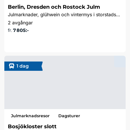
Berlin, Dresden och Rostock Julm
Julmarknader, glühwein och vintermys i storstadspulsen Berlin, barockvackra Dresden och hamnmysiga Rostock
2 avgångar
fr.
7 805:-
Läs mer & boka
1 dag
Julmarknadsresor
Dagsturer
Bosjökloster slott