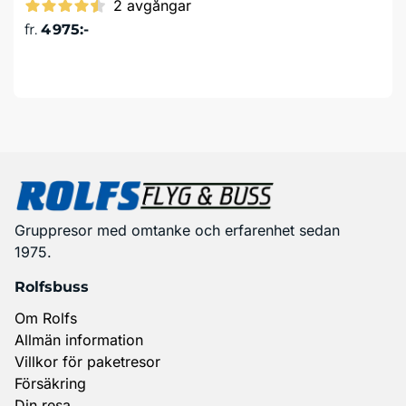
2 avgångar
fr.
4 975:-
Läs mer & boka
Gruppresor med omtanke och erfarenhet sedan
1975.
Rolfsbuss
Om Rolfs
Allmän information
Villkor för paketresor
Försäkring
Din resa