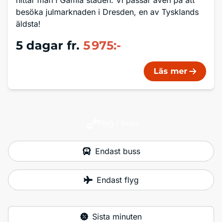
hittar man i Gamla staden. Vi passar även på att
besöka julmarknaden i Dresden, en av Tysklands
äldsta!
5 dagar
fr.
5 975:-
Läs mer
Flyg / buss
Endast buss
Endast flyg
Sista minuten