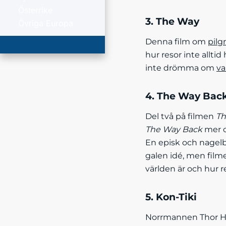
Österrike
3. The Way
Övriga Europa
Denna film om
pilg
hur resor inte allti
inte drömma om
va
4. The Way Bac
Del två på filmen
Th
The Way Back
mer om
En episk och nagelbi
galen idé, men film
världen är och hur 
5. Kon-Tiki
Norrmannen Thor Hey