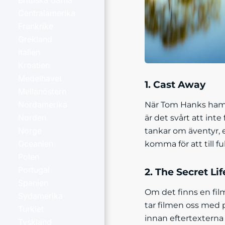
Brittiska öarna
Centralamerika
Frankrike
Grekland
Italien
Kroatien
Medelhavet
1. Cast Away
Mellanöstern
Nordamerika
När Tom Hanks hamn
Norden
är det svårt att int
Norge
tankar om äventyr, 
Oceanien
komma för att till f
Polen
Portugal
2. The Secret Lif
Spanien
Om det finns en fil
Sydamerika
tar filmen oss med på
Turkiet
innan eftertexterna 
Tyskland