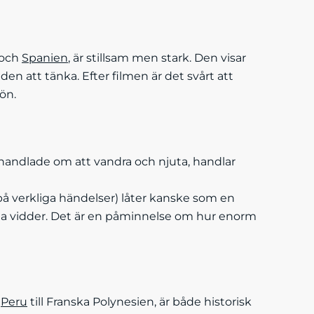
och
Spanien
, är stillsam men stark. Den visar
en att tänka. Efter filmen är det svårt att
ön.
handlade om att vandra och njuta, handlar
d på verkliga händelser) låter kanske som en
kta vidder. Det är en påminnelse om hur enorm
n
Peru
till Franska Polynesien, är både historisk