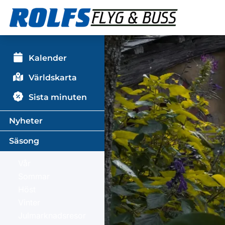
Kalender
Världskarta
Sista minuten
Nyheter
Säsong
Vår
Sommar
Höst
Vinter
Julmarknadsresor