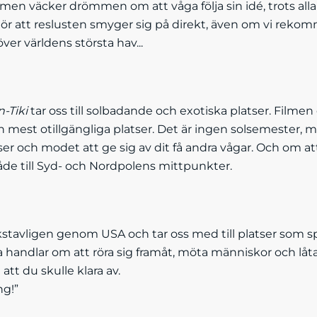
lmen väcker drömmen om att våga följa sin idé, trots alla
 gör att reslusten smyger sig på direkt, även om vi reko
över världens största hav...
-Tiki
tar oss till solbadande och exotiska platser. Film
ch mest otillgängliga platser. Det är ingen solsemester,
er och modet att ge sig av dit få andra vågar. Och om att
e till Syd- och Nordpolens mittpunkter.
kstavligen genom USA och tar oss med till platser som sp
a handlar om att röra sig framåt, möta människor och låt
tt du skulle klara av.
ng!”