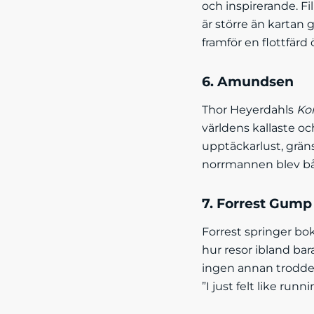
och inspirerande. Fi
är större än kartan
framför en flottfärd 
6. Amundsen
Thor Heyerdahls
Kon
världens kallaste o
upptäckarlust, gräns
norrmannen blev båd
7. Forrest Gump
Forrest springer bo
hur resor ibland bar
ingen annan trodde a
”I just felt like runni