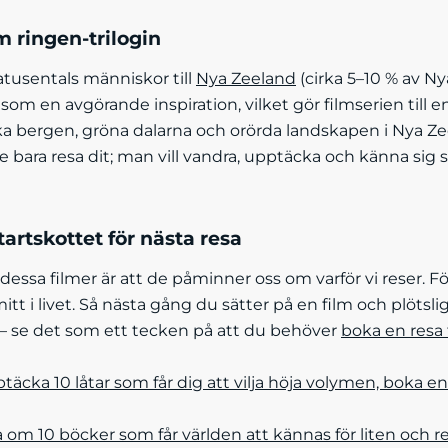
 ringen-trilogin
atusentals människor till
Nya Zeeland
(cirka 5–10 % av N
som en avgörande inspiration, vilket gör filmserien till
ka bergen, gröna dalarna och orörda landskapen i Nya Zee
te bara resa dit; man vill vandra, upptäcka och känna sig
tartskottet för nästa resa
essa filmer är att de påminner oss om varför vi reser. F
itt i livet. Så nästa gång du sätter på en film och plötsli
r – se det som ett tecken på att du behöver
boka en resa
ptäcka 10 låtar som får dig att vilja höja volymen, boka en
äsa om 10 böcker som får världen att kännas för liten och r