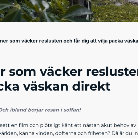
lmer som väcker reslusten och får dig att vilja packa väska
er som väcker resluste
acka väskan direkt
ch ibland börjar resan i soffan!
tt en film och plötsligt känt ett nästan akut behov av at
världen, känna vinden, dofterna och friheten? Då är du 