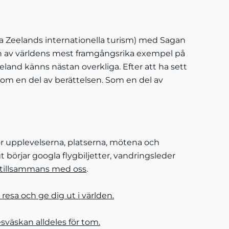
ya Zeelands internationella turism) med Sagan
 en av världens mest framgångsrika exempel på
land känns nästan overkliga. Efter att ha sett
 som en del av berättelsen. Som en del av
ör upplevelserna, platserna, mötena och
gt börjar googla flygbiljetter, vandringsleder
 tillsammans med oss
.
 resa och ge dig ut i världen.
esväskan alldeles för tom.