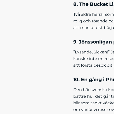
8. The Bucket Lis
Två äldre herrar som
rolig och rörande oc
att man direkt börja
9. Jönssonligan
”Lysande, Sickan!” J
kanske inte en rese
sitt första besök di
10. En gång i Ph
Den här svenska kom
bättre hur det går t
blir som tänkt väck
om varför vi reser ö