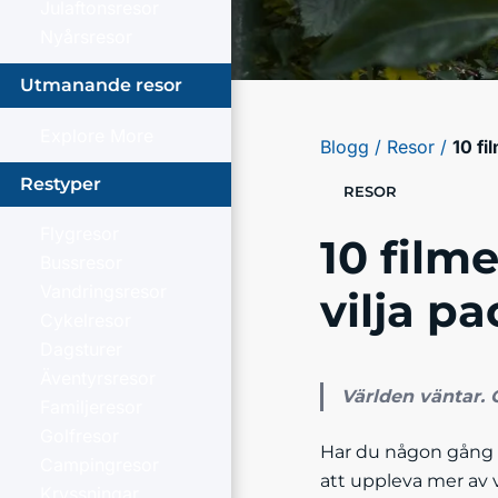
Julaftonsresor
Nyårsresor
Utmanande resor
Explore More
Blogg /
Resor /
10 fi
Restyper
RESOR
Flygresor
10 film
Bussresor
Vandringsresor
vilja p
Cykelresor
Dagsturer
Äventyrsresor
Världen väntar. O
Familjeresor
Golfresor
Har du någon gång se
Campingresor
att uppleva mer av 
Kryssningar