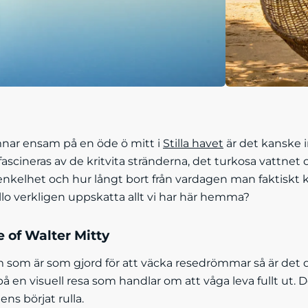
ar ensam på en öde ö mitt i
Stilla havet
är det kanske 
e fascineras av de kritvita stränderna, det turkosa vattnet
enkelhet och hur långt bort från vardagen man faktisk
ullo verkligen uppskatta allt vi har här hemma?
e of Walter Mitty
m som är som gjord för att väcka resedrömmar så är det
 en visuell resa som handlar om att våga leva fullt ut. Den
ens börjat rulla.