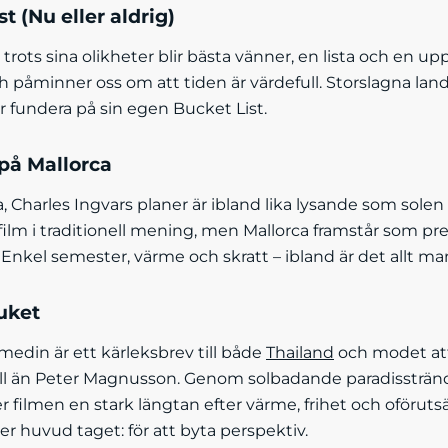
t (Nu eller aldrig)
 trots sina olikheter blir bästa vänner, en lista och en 
h påminner oss om att tiden är värdefull. Storslagna land
r fundera på sin egen Bucket List.
 på Mallorca
a, Charles Ingvars planer är ibland lika lysande som solen
film i traditionell mening, men Mallorca framstår som p
t. Enkel semester, värme och skratt – ibland är det allt ma
uket
edin är ett kärleksbrev till både
Thailand
och modet att
ill än Peter Magnusson. Genom solbadande paradisstränder
er filmen en stark längtan efter värme, frihet och oföru
ver huvud taget: för att byta perspektiv.