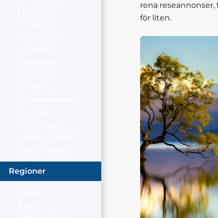
rena reseannonser, f
Långresor
för liten.
Shopping
Singelresor
Skidresor
Smakresor
Sol & bad
Sparesor
Sportevenemang
Storstad
Teaterresor
Träning & sport
Event & musik
Regioner
Afrika
Asien