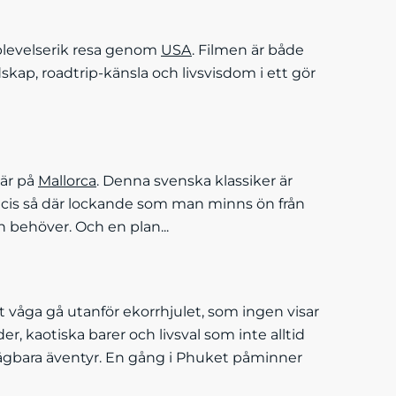
upplevelserik resa genom
USA
. Filmen är både
skap, roadtrip-känsla och livsvisdom i ett gör
 är på
Mallorca
. Denna svenska klassiker är
recis så där lockande som man minns ön från
n behöver. Och en plan...
 våga gå utanför ekorrhjulet, som ingen visar
, kaotiska barer och livsval som inte alltid
tsägbara äventyr. En gång i Phuket påminner