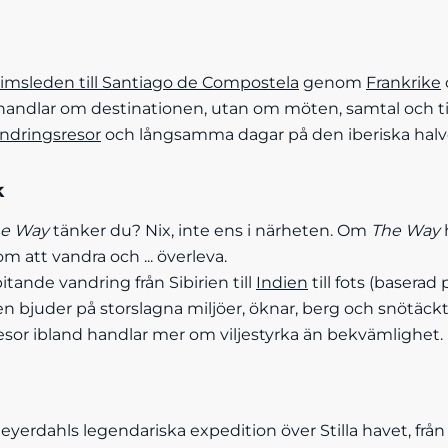
rimsleden till Santiago de Compostela
genom
Frankrike
d handlar om destinationen, utan om möten, samtal och tid
ndringsresor
och långsamma dagar på den iberiska halv
k
e Way
tänker du? Nix, inte ens i närheten. Om
The Way
 att vandra och ... överleva.
tande vandring från Sibirien till
Indien
till fots (basera
en bjuder på storslagna miljöer, öknar, berg och snötäc
resor ibland handlar mer om viljestyrka än bekvämlighet.
erdahls legendariska expedition över Stilla havet, frå