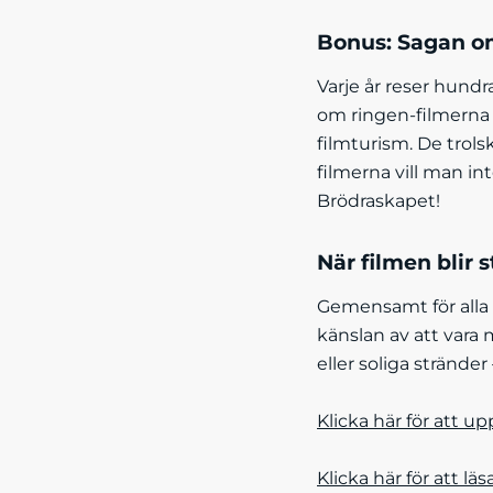
Bonus: Sagan om
Varje år reser hundr
om ringen-filmerna 
filmturism. De trols
filmerna vill man in
Brödraskapet!
När filmen blir s
Gemensamt för alla d
känslan av att vara m
eller soliga strände
Klicka här för att up
Klicka här för att l