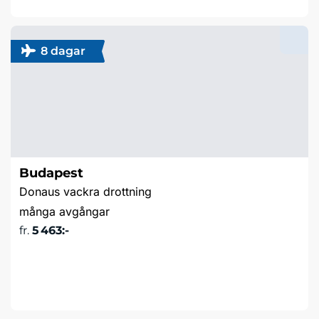
8 dagar
Budapest
Donaus vackra drottning
många avgångar
fr.
5 463:-
Läs mer & boka