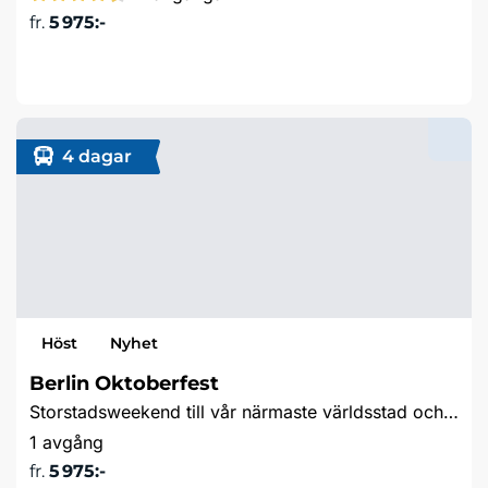
fr.
5 975:-
Läs mer & boka
4 dagar
Höst
Nyhet
Berlin Oktoberfest
Storstadsweekend till vår närmaste världsstad och njut av Oktoberfeststämningen
1 avgång
fr.
5 975:-