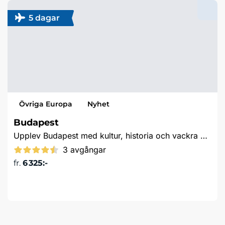
5 dagar
Övriga Europa
Nyhet
Budapest
Upplev Budapest med kultur, historia och vackra vyer
3 avgångar
fr.
6 325:-
Läs mer & boka