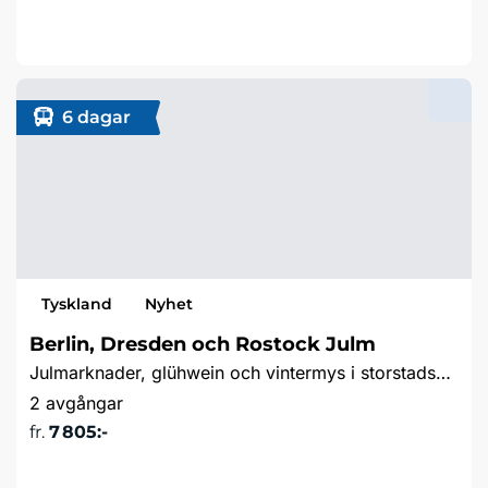
Läs mer & boka
6 dagar
Tyskland
Nyhet
Berlin, Dresden och Rostock Julm
Julmarknader, glühwein och vintermys i storstadspulsen Berlin, barockvackra Dresden och hamnmysiga Rostock
2 avgångar
fr.
7 805:-
Läs mer & boka