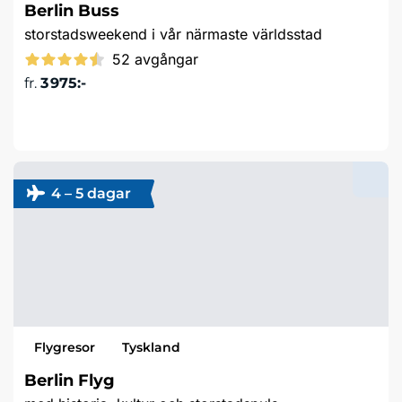
Berlin Buss
storstadsweekend i vår närmaste världsstad
52 avgångar
fr.
3 975:-
Läs mer & boka
4 – 5 dagar
Flygresor
Tyskland
Berlin Flyg