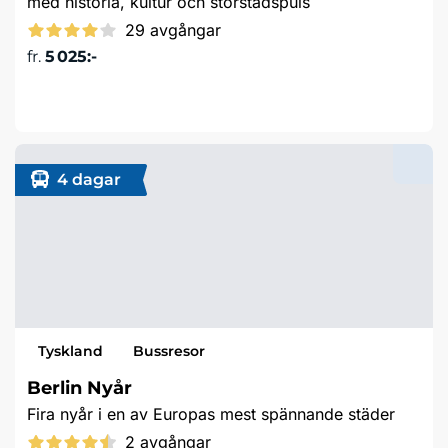
med historia, kultur och storstadspuls
29 avgångar
fr.
5 025:-
Läs mer & boka
4 dagar
Tyskland
Bussresor
Berlin Nyår
Fira nyår i en av Europas mest spännande städer
2 avgångar