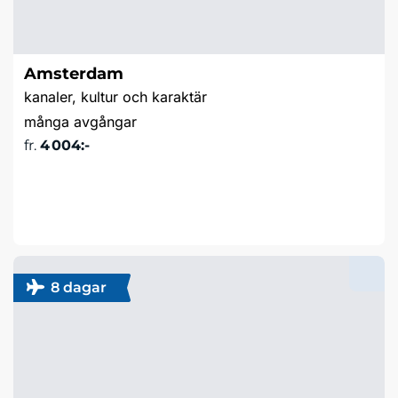
Amsterdam
kanaler, kultur och karaktär
många avgångar
fr.
4 004:-
Läs mer & boka
8 dagar