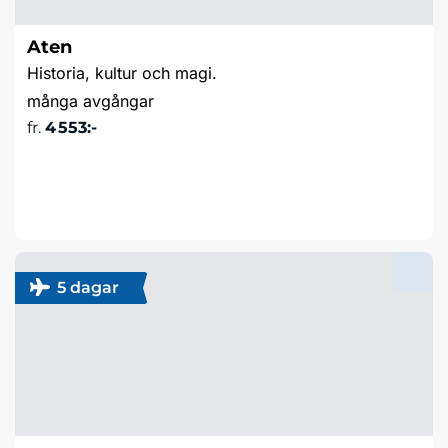
Aten
Historia, kultur och magi.
många avgångar
fr.
4 553:-
Läs mer & boka
5 dagar