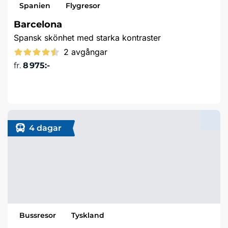
Spanien
Flygresor
Barcelona
Spansk skönhet med starka kontraster
2 avgångar
fr.
8 975:-
Läs mer & boka
4 dagar
Bussresor
Tyskland