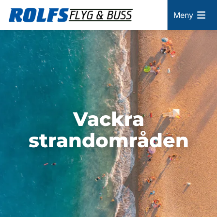
Meny
Vackra
strandområden