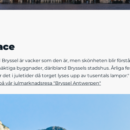
ace
Bryssel är vacker som den är, men skönheten blir förstås
tiga byggnader, däribland Bryssels stadshus. Årliga fes
det i juletider då torget lyses upp av tusentals lampor."
på vår julmarknadsresa "Bryssel Antwerpen"