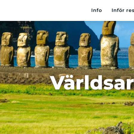
Info
Inför re
Världsa