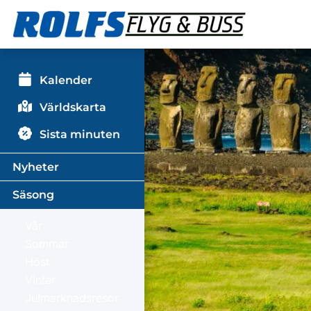
Kalender
Världskarta
Sista minuten
Nyheter
Säsong
Vår
Sommar
Höst
Vinter
Julmarknadsresor