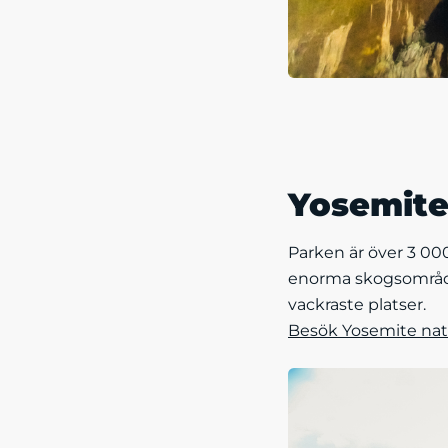
Yosemite
Parken är över 3 00
enorma skogsområden,
vackraste platser.
Besök Yosemite nati