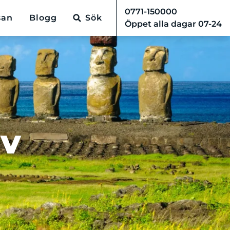
0771-150000
san
Blogg
Sök
Öppet alla dagar 07-24
rv