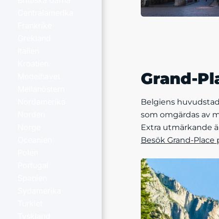
Brittiska öarna
Centralamerika
Frankrike
Grekland
Italien
Kroatien
Grand-Pl
Medelhavet
Mellanöstern
Nordamerika
Belgiens huvudstad 
Norden
som omgärdas av mäk
Norge
Extra utmärkande är 
Oceanien
Besök Grand-Place 
Polen
Portugal
Spanien
Sydamerika
Turkiet
Tyskland