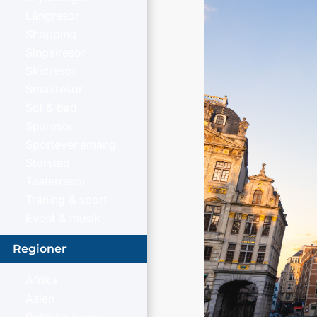
Långresor
Shopping
Singelresor
Skidresor
Smakresor
Sol & bad
Sparesor
Sportevenemang
Storstad
Teaterresor
Träning & sport
Event & musik
Regioner
Afrika
Asien