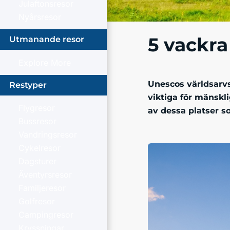
Julaftonsresor
Nyårsresor
5 vackra
Utmanande resor
Explore More
Unescos världsarvs
Restyper
viktiga för mänskli
Flygresor
av dessa platser s
Bussresor
Vandringsresor
Cykelresor
Dagsturer
Äventyrsresor
Familjeresor
Golfresor
Campingresor
Kryssningar