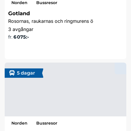
Norden
Bussresor
Gotland
Rosornas, raukarnas och ringmurens ö
3 avgångar
fr.
6 075:-
Läs mer & boka
5 dagar
Norden
Bussresor