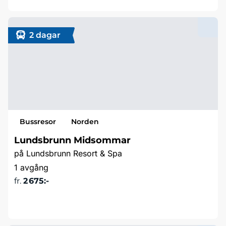
2 dagar
Bussresor
Norden
Lundsbrunn Midsommar
på Lundsbrunn Resort & Spa
1 avgång
fr.
2 675:-
Läs mer & boka