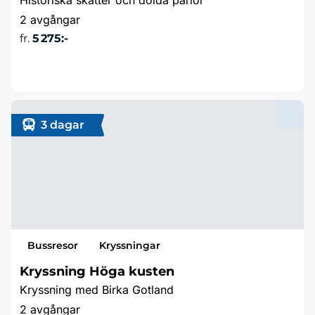
Historiska skatter och dolda pärlor
2 avgångar
fr.
5 275:-
Läs mer & boka
3 dagar
Bussresor
Kryssningar
Kryssning Höga kusten
Kryssning med Birka Gotland
2 avgångar