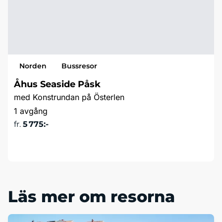
Norden
Bussresor
Åhus Seaside Påsk
med Konstrundan på Österlen
1 avgång
fr.
5 775:-
Läs mer & boka
Läs mer om resorna