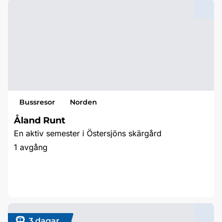
Bussresor
Norden
Åland Runt
En aktiv semester i Östersjöns skärgård
1 avgång
Läs mer & boka
3 dagar