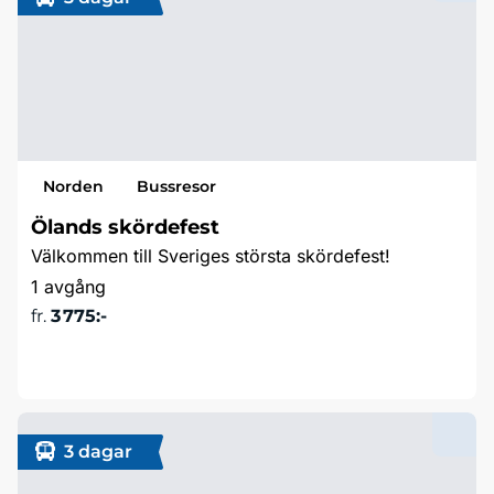
Norden
Bussresor
Ölands skördefest
Välkommen till Sveriges största skördefest!
1 avgång
fr.
3 775:-
Läs mer & boka
3 dagar