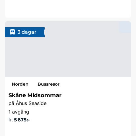
Läs mer & boka
3 dagar
Norden
Bussresor
Skåne Midsommar
på Åhus Seaside
1 avgång
fr.
5 675:-
Läs mer & boka