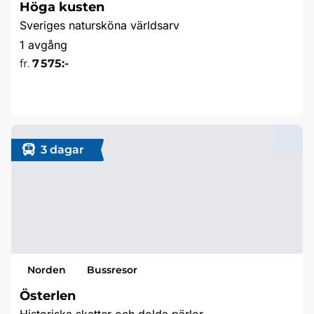
Höga kusten
Sveriges natursköna världsarv
1 avgång
fr.
7 575:-
Läs mer & boka
3 dagar
Norden
Bussresor
Österlen