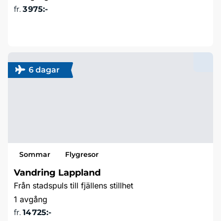
fr.
3 975:-
Läs mer & boka
6 dagar
Sommar
Flygresor
Vandring Lappland
Från stadspuls till fjällens stillhet
1 avgång
fr.
14 725:-