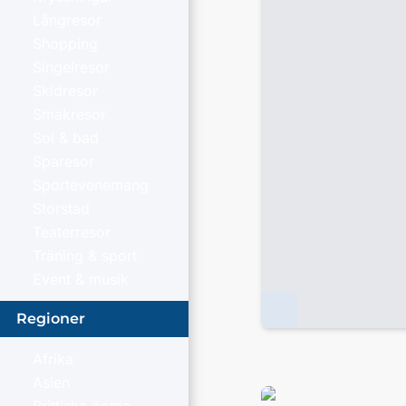
Långresor
Shopping
Singelresor
Skidresor
Smakresor
Sol & bad
Sparesor
Sportevenemang
Storstad
Teaterresor
Träning & sport
Event & musik
Regioner
Afrika
Asien