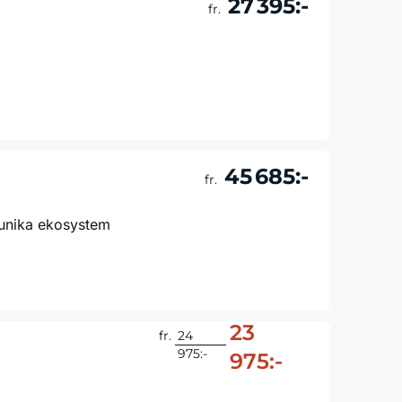
27 395:-
fr.
Läs mer & boka
45 685:-
fr.
unika ekosystem
Läs mer & boka
23
fr.
24
975:-
975:-