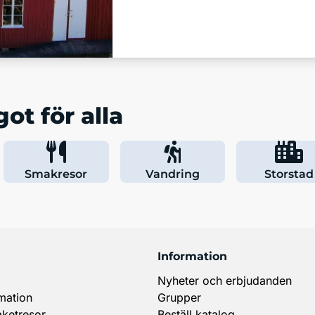
Läs mer
ot för alla
Smakresor
Vandring
Storstad
Information
Nyheter och erbjudanden
mation
Grupper
aketresor
Beställ katalog