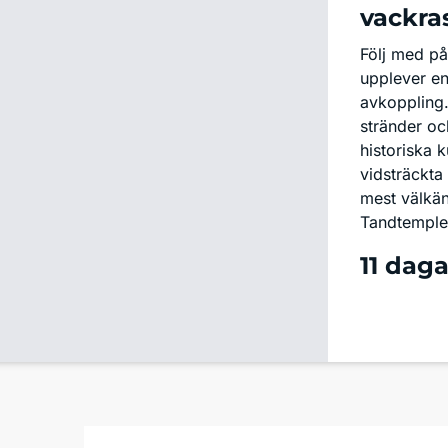
vackras
Följ med på
upplever en
avkoppling.
stränder oc
historiska
vidsträckta
mest välkän
Tandtemplet
och får inbl
11 daga
traditioner
med sköna d
av havet och