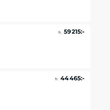
Läs mer & boka
59 215:-
fr.
Läs mer & boka
44 465:-
fr.
Läs mer & boka