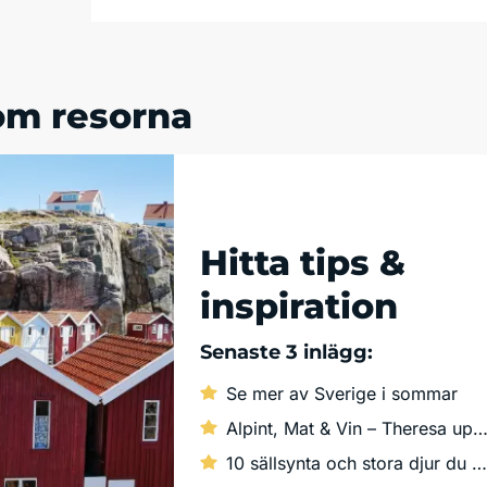
om resorna
Läs vår blogg
Hitta tips &
inspiration
Senaste 3 inlägg:
Se mer av Sverige i sommar
Alpint, Mat & Vin – Theresa upplever Dolomite
10 sällsynta och stora djur du kan få se i det vilda