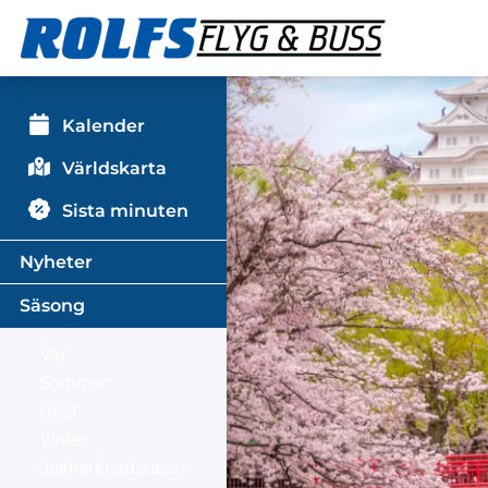
Kalender
Världskarta
Sista minuten
Nyheter
Säsong
Vår
Sommar
Höst
Vinter
Julmarknadsresor