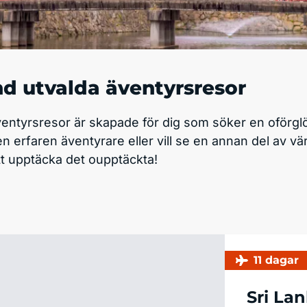
d utvalda äventyrsresor
ventyrsresor är skapade för dig som söker en oförglö
n erfaren äventyrare eller vill se en annan del av v
tt upptäcka det oupptäckta!
11 dagar
Sri La