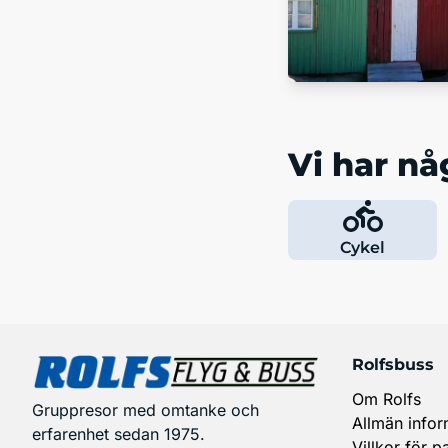
Vi har någ
Cykel
Rolfsbuss
Om Rolfs
Gruppresor med omtanke och
Allmän infor
erfarenhet sedan 1975.
Villkor för p