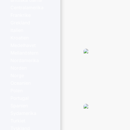
Brittiska öarna
Centralamerika
Frankrike
Grekland
Italien
Kroatien
Medelhavet
Mellanöstern
Nordamerika
Norden
Norge
Oceanien
Polen
Portugal
Spanien
Sydamerika
Turkiet
Tyskland