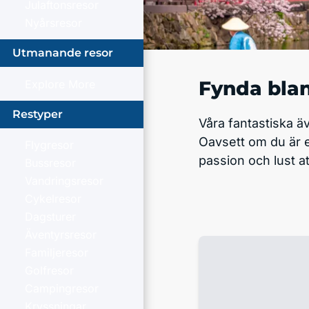
Julaftonsresor
Nyårsresor
Utmanande resor
Fynda blan
Explore More
Restyper
Våra fantastiska ä
Oavsett om du är e
Flygresor
passion och lust a
Bussresor
Vandringsresor
Cykelresor
Dagsturer
Äventyrsresor
Familjeresor
Golfresor
Campingresor
Kryssningar