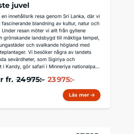
te juvel
 en innehållsrik resa genom Sri Lanka, där vi
 fascinerande blandning av kultur, natur och
 Under resan möter vi allt från gyllene
h grönskande landsbygd till mäktiga tempel,
 kungastäder och svalkande högland med
 teplantager. Vi besöker några av landets
da sevärdheter, som Sigiriya och
 i Kandy, gör safari i Minneriya nationalpark
ick i det lankesiska vardagslivet,
r
fr.
24 975:-
23 975:-
na och det smakrika köket. Resan avslutas
agar vid kusten i Beruwala, där vi kan njuta
 låta alla intryck sjunka in.
Läs mer