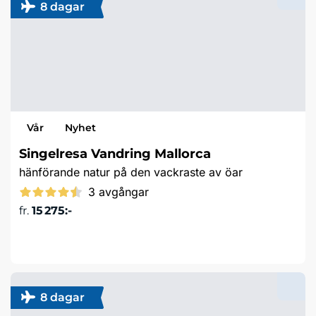
8 dagar
Vår
Nyhet
Singelresa Vandring Mallorca
hänförande natur på den vackraste av öar
3 avgångar
fr.
15 275:-
Läs mer & boka
8 dagar