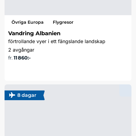
Övriga Europa
Flygresor
Vandring Albanien
förtrollande vyer i ett fängslande landskap
2 avgångar
fr.
11 860:-
Läs mer & boka
8 dagar