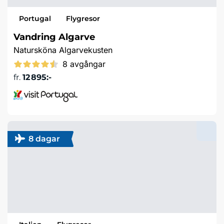
Portugal
Flygresor
Vandring Algarve
Natursköna Algarvekusten
8 avgångar
fr.
12 895:-
Läs mer
8 dagar