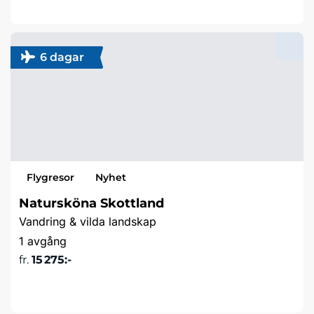
Läs mer & boka
6 dagar
Flygresor
Nyhet
Natursköna Skottland
Vandring & vilda landskap
1 avgång
fr.
15 275:-
Läs mer & boka