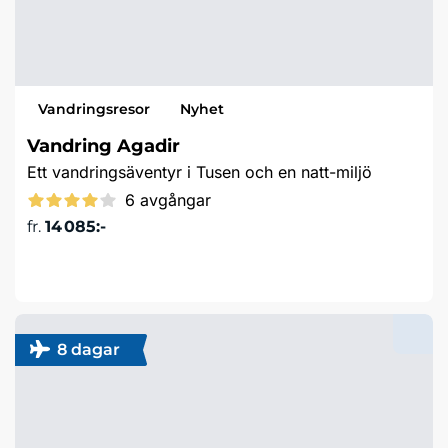
Vandringsresor
Nyhet
Vandring Agadir
Ett vandringsäventyr i Tusen och en natt-miljö
6 avgångar
fr.
14 085:-
Läs mer & boka
8 dagar