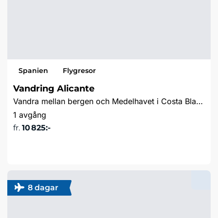
Spanien
Flygresor
Vandring Alicante
Vandra mellan bergen och Medelhavet i Costa Blanca
1 avgång
fr.
10 825:-
Läs mer & boka
8 dagar