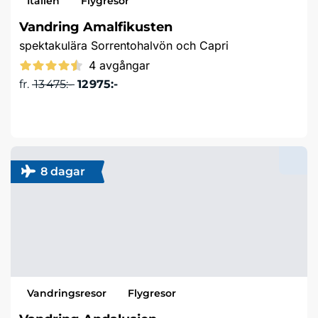
Italien
Flygresor
Vandring Amalfikusten
spektakulära Sorrentohalvön och Capri
4 avgångar
fr.
13 475:-
12 975:-
Läs mer & boka
8 dagar
Vandringsresor
Flygresor