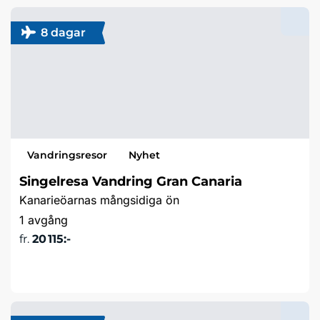
8 dagar
Vandringsresor
Nyhet
Singelresa Vandring Gran Canaria
Kanarieöarnas mångsidiga ön
1 avgång
fr.
20 115:-
Läs mer & boka