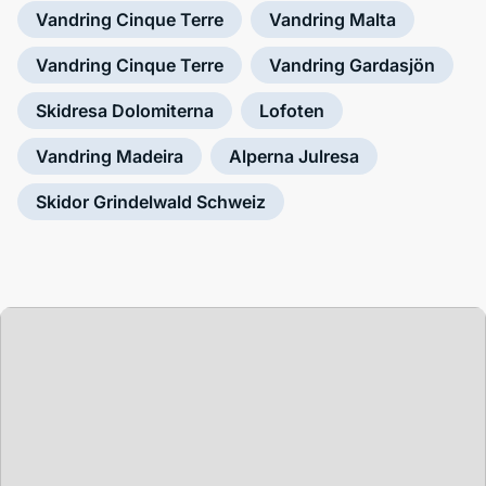
Vandring Cinque Terre
Vandring Malta
Vandring Cinque Terre
Vandring Gardasjön
Skidresa Dolomiterna
Lofoten
Vandring Madeira
Alperna Julresa
Kolla på min
Skidor Grindelwald Schweiz
föreläsning
om Vandring
Dolomiterna!