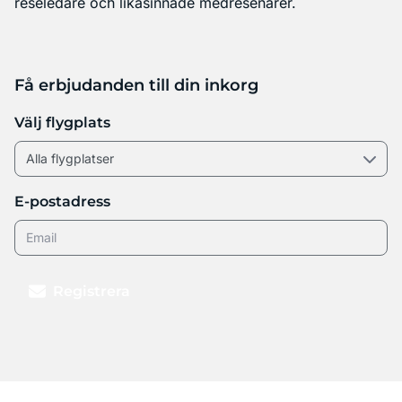
reseledare och likasinnade medresenärer.
Få erbjudanden till din inkorg
Välj flygplats
E-postadress
Registrera