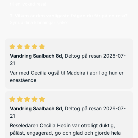
till en lyckad resa!
3. Vilken är den vanligaste frågan du får på en resa?
Syr du dina klänningar själv?
Vandring Saalbach 8d
,
Deltog på resan 2026-07-
21
Var med Cecilia også til Madeira i april og hun er
enestående
Vandring Saalbach 8d
,
Deltog på resan 2026-07-
21
Reseledaren Cecilia Hedin var otroligt duktig,
påläst, engagerad, go och glad och gjorde hela