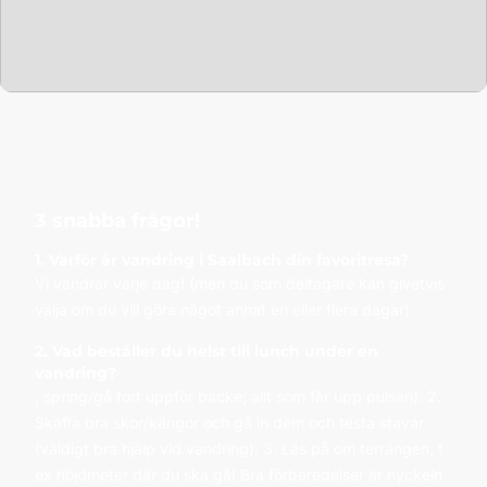
3 snabba frågor!
1. Varför är vandring i Saalbach din favoritresa?
Vi vandrar varje dag! (men du som deltagare kan givetvis
välja om du vill göra något annat en eller flera dagar)
2. Vad beställer du helst till lunch under en
vandring?
, spring/gå fort uppför backe; allt som får upp pulsen). 2.
Skaffa bra skor/kängor och gå in dem och testa stavar
(väldigt bra hjälp vid vandring). 3. Läs på om terrängen, t
ex höjdmeter där du ska gå! Bra förberedelser är nyckeln