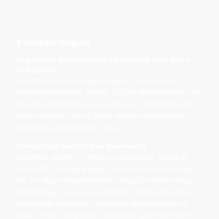
3 snabba frågor!
En plats du drömmer om att utforska men ännu
inte besökt
Jag drömmer om att besöka Japan, särskilt under
körsbärsblommornas säsong. Jag har alltid fascinerats av
den unika blandningen av tradition och modernitet som
Japan erbjuder, från de gamla templen i Kyoto till de
futuristiska skyskraporna i Tokyo.
Oförglömlig maträtt från dina resor?
Jag minns särskilt en middag i södra Italien, där jag åt
denna rätt för första gången i en liten familjerestaurang.
Det var något magiskt med att sitta på en uteservering i
solnedgången, omgiven av olivträd, och få smaka på en
så autentisk version av parmigiana. Kombinationen av
smak och den omgivande atmosfären gjorde det till ett