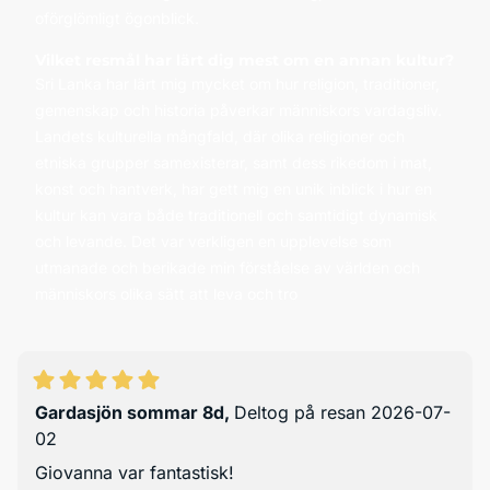
oförglömligt ögonblick.
Vilket resmål har lärt dig mest om en annan kultur?
Sri Lanka har lärt mig mycket om hur religion, traditioner,
gemenskap och historia påverkar människors vardagsliv.
Landets kulturella mångfald, där olika religioner och
etniska grupper samexisterar, samt dess rikedom i mat,
konst och hantverk, har gett mig en unik inblick i hur en
kultur kan vara både traditionell och samtidigt dynamisk
och levande. Det var verkligen en upplevelse som
utmanade och berikade min förståelse av världen och
människors olika sätt att leva och tro
Gardasjön sommar 8d
,
Deltog på resan 2026-07-
02
Giovanna var fantastisk!