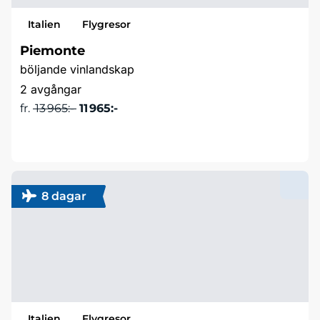
Italien
Flygresor
Piemonte
böljande vinlandskap
2 avgångar
fr.
13 965:-
11 965:-
Läs mer & boka
8 dagar
Italien
Flygresor