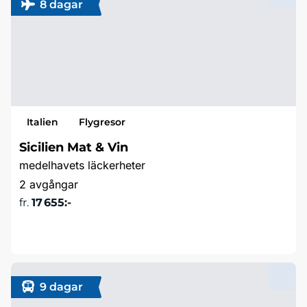
8 dagar
Italien
Flygresor
Sicilien Mat & Vin
medelhavets läckerheter
2 avgångar
fr.
17 655:-
Läs mer & boka
9 dagar