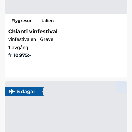
Flygresor
Italien
Chianti vinfestival
vinfestivalen i Greve
1 avgång
fr.
10 975:-
Läs mer & boka
5 dagar