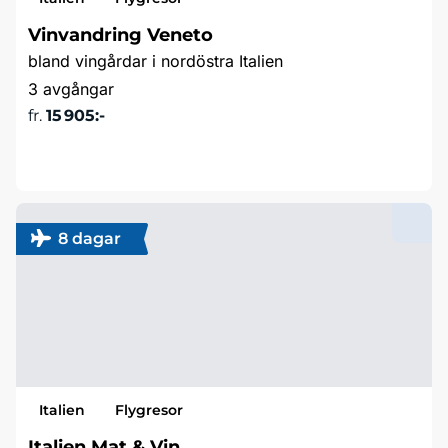
Vinvandring Veneto
bland vingårdar i nordöstra Italien
3 avgångar
fr.
15 905:-
Läs mer & boka
8 dagar
Italien
Flygresor
Italien Mat & Vin