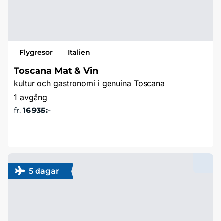
Flygresor
Italien
Toscana Mat & Vin
kultur och gastronomi i genuina Toscana
1 avgång
fr.
16 935:-
Läs mer & boka
5 dagar