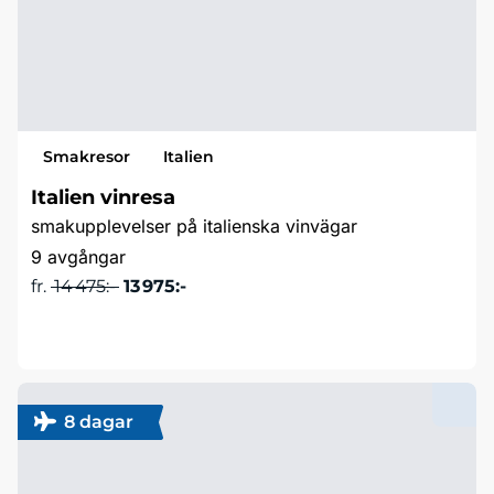
Smakresor
Italien
Italien vinresa
smakupplevelser på italienska vinvägar
9 avgångar
fr.
14 475:-
13 975:-
Läs mer & boka
8 dagar