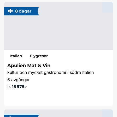
8 dagar
Italien
Flygresor
Apulien Mat & Vin
kultur och mycket gastronomi i södra Italien
6 avgångar
fr.
15 975:-
Läs mer & boka