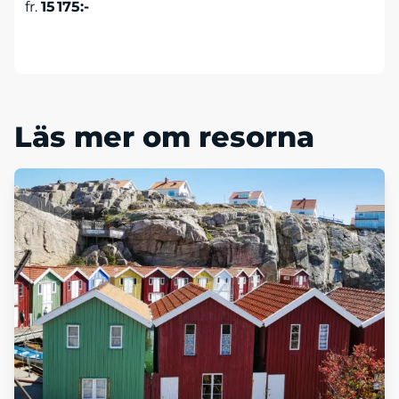
fr.
15 175:-
Läs mer & boka
Läs mer om resorna