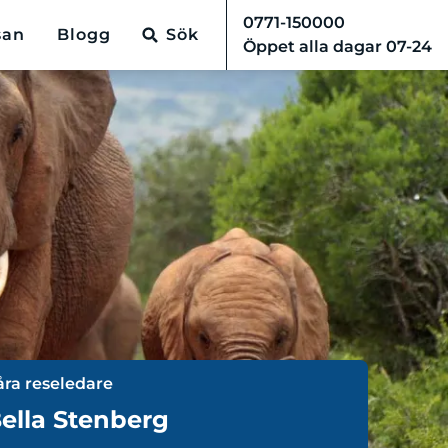
0771-150000
san
Blogg
Sök
Öppet alla dagar 07-24
åra reseledare
ella Stenberg