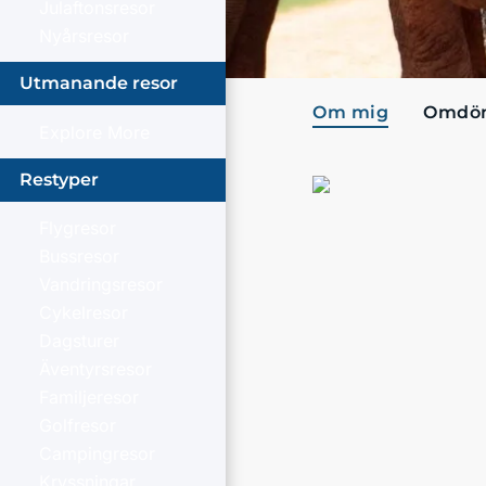
Julaftonsresor
Nyårsresor
Utmanande resor
Om mig
Omdö
Explore More
Restyper
Flygresor
Bussresor
Vandringsresor
Cykelresor
Dagsturer
Äventyrsresor
Familjeresor
Golfresor
Campingresor
Kryssningar