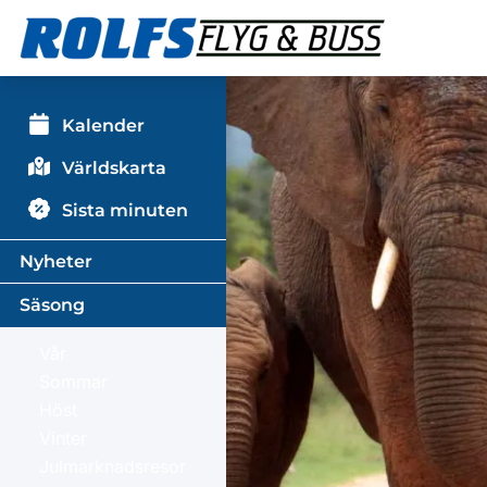
Kalender
Världskarta
Sista minuten
Nyheter
Säsong
Vår
Sommar
Höst
Vinter
Julmarknadsresor