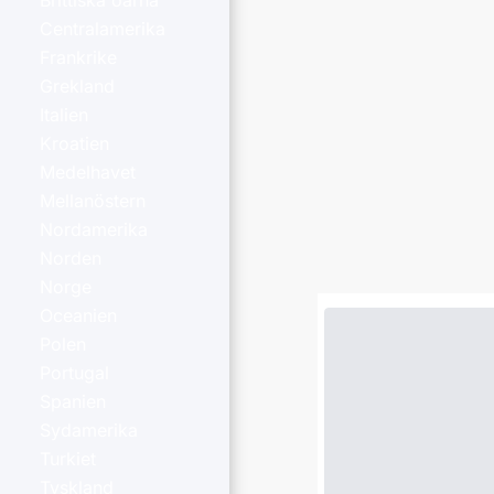
Brittiska öarna
Centralamerika
Frankrike
Grekland
Italien
Kroatien
Medelhavet
Mellanöstern
Nordamerika
Norden
Norge
Oceanien
Polen
Portugal
Spanien
Sydamerika
Turkiet
Tyskland