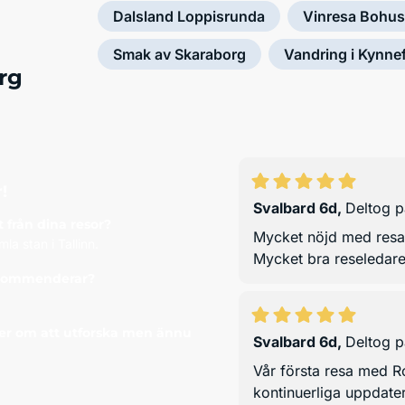
Dalsland Loppisrunda
Vinresa Bohus
Smak av Skaraborg
Vandring i Kynnef
rg
!
Svalbard 6d
,
Deltog 
 från dina resor?
Mycket nöjd med resan
la stan i Tallinn.
Mycket bra reseledare,
ekommenderar?
er om att utforska men ännu
Svalbard 6d
,
Deltog 
Vår första resa med Ro
kontinuerliga uppdater