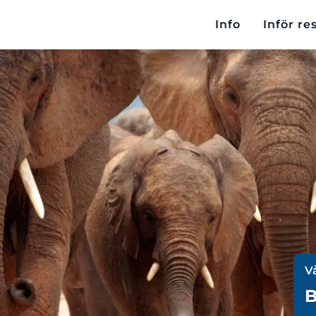
Info
Inför re
V
B