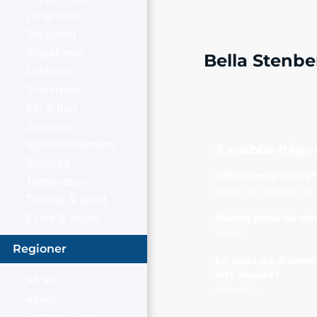
Långresor
Shopping
Singelresor
Bella Stenbe
Skidresor
Smakresor
Sol & bad
Sparesor
Sportevenemang
3 snabba frågor
Storstad
Oförglömlig maträtt
Teaterresor
Kanin och kanelöl i gam
Träning & sport
Event & musik
Okänd pärla du r
Wales!
Regioner
En plats du drömm
inte besökt?
Afrika
Antarktis.
Asien